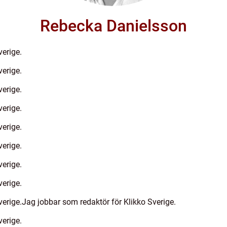
Rebecka Danielsson
verige.
verige.
verige.
verige.
verige.
verige.
verige.
verige.
verige.Jag jobbar som redaktör för Klikko Sverige.
verige.