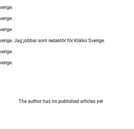
verige.
verige.
verige.
erige. Jag jobbar som redaktör för Klikko Sverige.
verige.
verige.
The author has no published articles yet