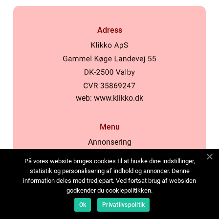
Adress
web:
www.klikko.dk
Menu
Annonsering
Om oss
På vores website bruges cookies til at huske dine indstillinger,
Cookies
statistik og personalisering af indhold og annoncer. Denne
information deles med tredjepart. Ved fortsat brug af websiden
Kontakta oss
godkender du cookiepolitikken.
Sitemap
Ok
Privatlivspolitik