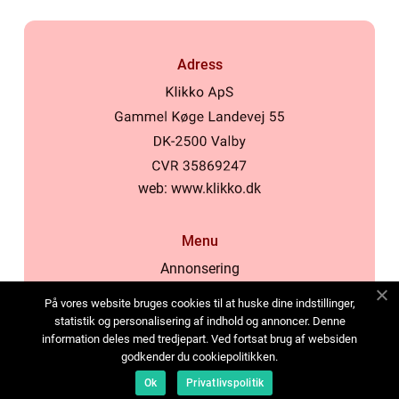
Adress
web:
www.klikko.dk
Menu
Annonsering
Om oss
På vores website bruges cookies til at huske dine indstillinger,
Cookies
statistik og personalisering af indhold og annoncer. Denne
information deles med tredjepart. Ved fortsat brug af websiden
Kontakta oss
godkender du cookiepolitikken.
Sitemap
Ok
Privatlivspolitik