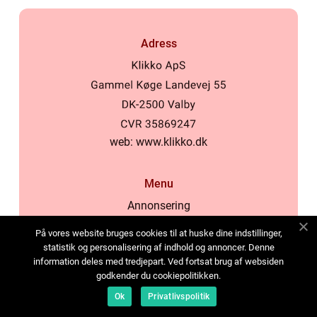
Adress
web:
www.klikko.dk
Menu
Annonsering
Om oss
På vores website bruges cookies til at huske dine indstillinger,
Cookies
statistik og personalisering af indhold og annoncer. Denne
information deles med tredjepart. Ved fortsat brug af websiden
Kontakta oss
godkender du cookiepolitikken.
Sitemap
Ok
Privatlivspolitik