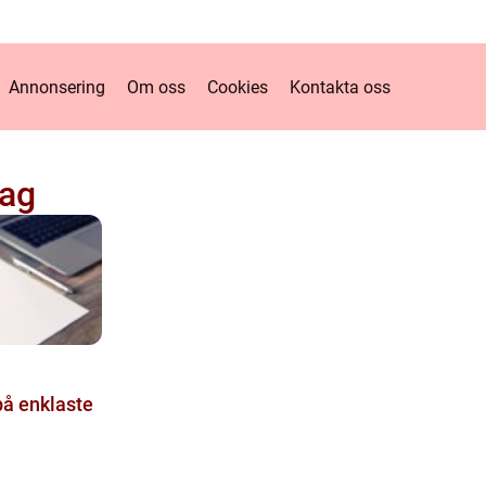
Annonsering
Om oss
Cookies
Kontakta oss
lag
på enklaste