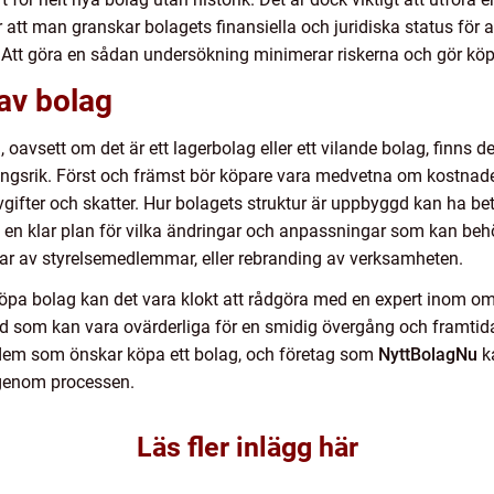
 att man granskar bolagets finansiella och juridiska status för at
. Att göra en sådan undersökning minimerar riskerna och gör köpet
 av bolag
avsett om det är ett lagerbolag eller ett vilande bolag, finns det 
mgångsrik. Först och främst bör köpare vara medvetna om kostna
avgifter och skatter. Hur bolagets struktur är uppbyggd kan ha b
 ha en klar plan för vilka ändringar och anpassningar som kan beh
ar av styrelsemedlemmar, eller rebranding av verksamheten.
 köpa bolag kan det vara klokt att rådgöra med en expert inom 
 råd som kan vara ovärderliga för en smidig övergång och framt
ör dem som önskar köpa ett bolag, och företag som
NyttBolagNu
ka
genom processen.
Läs fler inlägg här