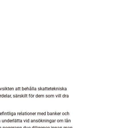
sikten att behålla skattetekniska
delar, särskilt för dem som vill dra
befintliga relationer med banker och
an underlätta vid ansökningar om lån
a en noggrann due diligence innan man