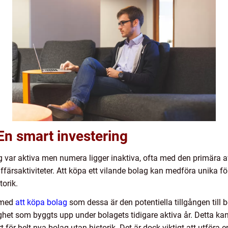
En smart investering
 var aktiva men numera ligger inaktiva, ofta med den primära av
affärsaktiviteter. Att köpa ett vilande bolag kan medföra unika för
torik.
a med
att köpa bolag
som dessa är den potentiella tillgången till 
ighet som byggts upp under bolagets tidigare aktiva år. Detta k
t för helt nya bolag utan historik. Det är dock viktigt att utför