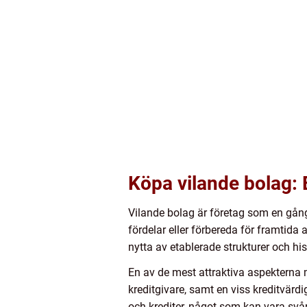
Köpa vilande bolag: 
Vilande bolag är företag som en gång
fördelar eller förbereda för framtida 
nytta av etablerade strukturer och his
En av de mest attraktiva aspektern
kreditgivare, samt en viss kreditvärd
och krediter, något som kan vara svår