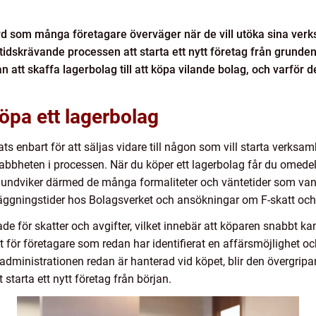
ärd som många företagare överväger när de vill utöka sina ve
idskrävande processen att starta ett nytt företag från grunden
ån att skaffa lagerbolag till att köpa vilande bolag, och varför 
öpa ett lagerbolag
ats enbart för att säljas vidare till någon som vill starta verks
bbheten i processen. När du köper ett lagerbolag får du omedelb
 undviker därmed de många formaliteter och väntetider som vanl
dläggningstider hos Bolagsverket och ansökningar om F-skatt oc
e för skatter och avgifter, vilket innebär att köparen snabbt ka
gt för företagare som redan har identifierat en affärsmöjlighet och
dministrationen redan är hanterad vid köpet, blir den övergrip
starta ett nytt företag från början.