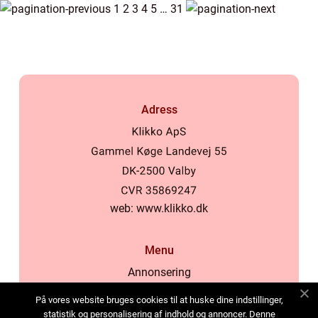
1
2
3
4
5
…
31
Adress
web:
www.klikko.dk
Menu
Annonsering
Om oss
På vores website bruges cookies til at huske dine indstillinger,
Cookies
statistik og personalisering af indhold og annoncer. Denne