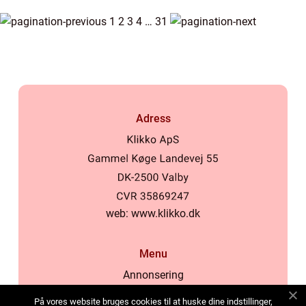
1
2
3
4
…
31
Adress
web:
www.klikko.dk
Menu
Annonsering
Om oss
På vores website bruges cookies til at huske dine indstillinger,