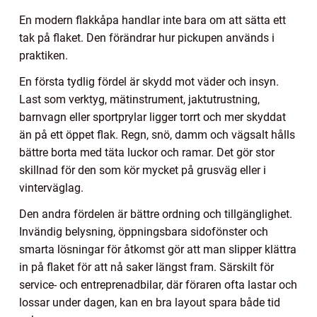
En modern flakkåpa handlar inte bara om att sätta ett
tak på flaket. Den förändrar hur pickupen används i
praktiken.
En första tydlig fördel är skydd mot väder och insyn.
Last som verktyg, mätinstrument, jaktutrustning,
barnvagn eller sportprylar ligger torrt och mer skyddat
än på ett öppet flak. Regn, snö, damm och vägsalt hålls
bättre borta med täta luckor och ramar. Det gör stor
skillnad för den som kör mycket på grusväg eller i
vinterväglag.
Den andra fördelen är bättre ordning och tillgänglighet.
Invändig belysning, öppningsbara sidofönster och
smarta lösningar för åtkomst gör att man slipper klättra
in på flaket för att nå saker längst fram. Särskilt för
service- och entreprenadbilar, där föraren ofta lastar och
lossar under dagen, kan en bra layout spara både tid