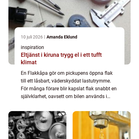
10 juli 2026
Amanda Eklund
inspiration
Eltjänst i kiruna trygg el i ett tufft
klimat
En Flakkåpa gör om pickupens öppna flak
till ett låsbart, väderskyddat lastutrymme.
För många förare blir kapslat flak snabbt en
självklarhet, oavsett om bilen används i
jobbet, för jakt och friluftsliv eller som
familjebil. Med rätt kåpa får man bät...