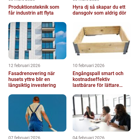
Produktionsteknik som
Hyra dj så skapar du ett
får industrin att flyta
dansgolv som aldrig dör
12 februari 2026
10 februari 2026
Fasadrenovering när
Engångspall smart och
husets yttre blir en
kostnadseffektiv
långsiktig investering
lastbärare för lättare
gods
07 februari 2026
04 februari 2026