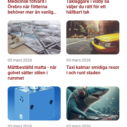
Medicinsk fotvård i
Takläggare i visby så
Örebro när fötterna
väljer du rätt för ett
behöver mer än vanlig
hållbart tak
omvårdnad
05 mars 2026
03 mars 2026
Måttbeställd matta - när
Taxi kalmar smidiga resor
golvet sätter stilen i
i och runt staden
rummet
03 mars 2026
03 mars 2026