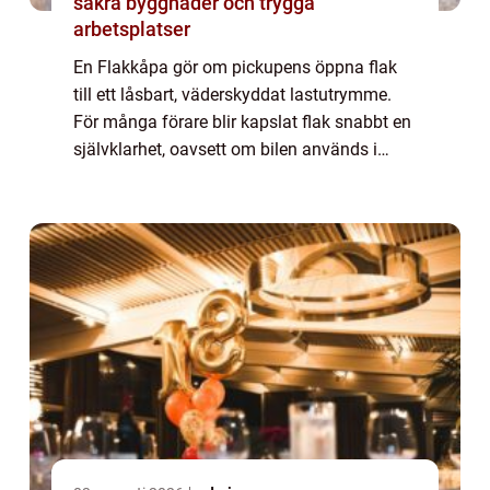
säkra byggnader och trygga
arbetsplatser
En Flakkåpa gör om pickupens öppna flak
till ett låsbart, väderskyddat lastutrymme.
För många förare blir kapslat flak snabbt en
självklarhet, oavsett om bilen används i
jobbet, för jakt och friluftsliv eller som
familjebil. Med rätt kåpa får man bät...