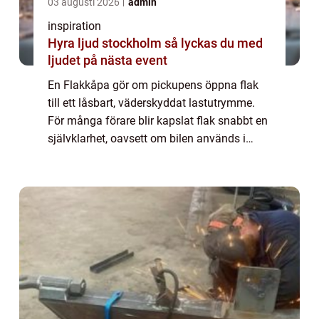
03 augusti 2026
admin
inspiration
Hyra ljud stockholm så lyckas du med
ljudet på nästa event
En Flakkåpa gör om pickupens öppna flak
till ett låsbart, väderskyddat lastutrymme.
För många förare blir kapslat flak snabbt en
självklarhet, oavsett om bilen används i
jobbet, för jakt och friluftsliv eller som
familjebil. Med rätt kåpa får man bät...