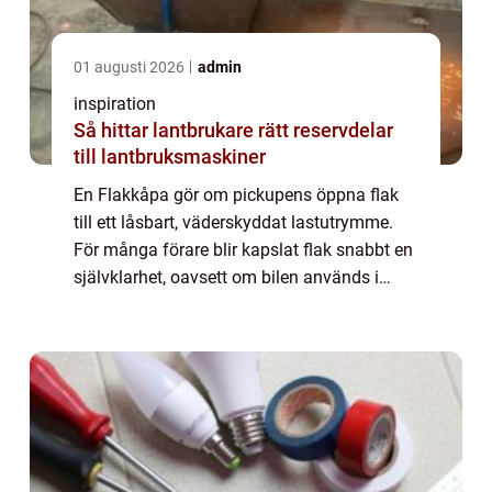
01 augusti 2026
admin
inspiration
Så hittar lantbrukare rätt reservdelar
till lantbruksmaskiner
En Flakkåpa gör om pickupens öppna flak
till ett låsbart, väderskyddat lastutrymme.
För många förare blir kapslat flak snabbt en
självklarhet, oavsett om bilen används i
jobbet, för jakt och friluftsliv eller som
familjebil. Med rätt kåpa får man bät...