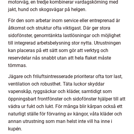
motorväg, en tredje kombinerar vardagskörning med
jakt, hund och skogsvägar på helgen.
För den som arbetar inom service eller entreprenad är
åtkomst och struktur ofta viktigast. Där ger stora
sidofönster, genomtänkta lastlösningar och möjlighet
till integrerad arbetsbelysning stor nytta. Utrustningen
kan placeras på ett sätt som gör att verktyg och
reservdelar nås snabbt utan att hela flaket måste
tömmas.
Jägare och friluftsintresserade prioriterar ofta torr last,
ventilation och robusthet. Täta luckor skyddar
vapenskåp, ryggsäckar och kläder, samtidigt som
öppningsbart frontfönster och sidofönster hjälper till att
vädra ur fukt och lukt. För många blir kårpan också ett
naturligt ställe för förvaring av kängor, våta kläder och
annan utrustning som man helst inte vill ha inne i
kupén.