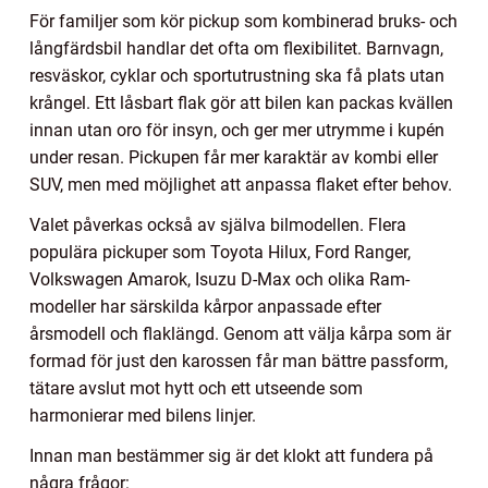
För familjer som kör pickup som kombinerad bruks- och
långfärdsbil handlar det ofta om flexibilitet. Barnvagn,
resväskor, cyklar och sportutrustning ska få plats utan
krångel. Ett låsbart flak gör att bilen kan packas kvällen
innan utan oro för insyn, och ger mer utrymme i kupén
under resan. Pickupen får mer karaktär av kombi eller
SUV, men med möjlighet att anpassa flaket efter behov.
Valet påverkas också av själva bilmodellen. Flera
populära pickuper som Toyota Hilux, Ford Ranger,
Volkswagen Amarok, Isuzu D-Max och olika Ram-
modeller har särskilda kårpor anpassade efter
årsmodell och flaklängd. Genom att välja kårpa som är
formad för just den karossen får man bättre passform,
tätare avslut mot hytt och ett utseende som
harmonierar med bilens linjer.
Innan man bestämmer sig är det klokt att fundera på
några frågor: