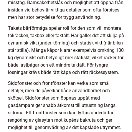
misstag. Barnsäkerhetslås och möjlighet att öppna från
insidan vid behov är viktiga detaljer som ofta förbises
men har stor betydelse för trygg användning.
Takets bärförmåga spelar roll för den som vill montera
takräcken, takbox eller taktält. Här gäller det att skilja på
dynamisk vikt (under körning) och statisk vikt (när bilen
står stilla). Många kåpor klarar exempelvis omkring 100
kg dynamiskt och betydligt mer statiskt, vilket räcker för
både lastbågar och ett mindre taktält. För tyngre
lösningar krävs både rätt kåpa och rätt räckessystem.
Sidofönster och frontfönster kan verka som små
detaljer, men de påverkar både användbarhet och
skötsel. Sidofönster som öppnas uppåt med
gasdämpare ger snabb åtkomst till utrustning längs
sidorna. Ett frontfönster som kan lyftas underlättar
rengöring av glasytan mot kupéns bakruta och ger
möjlighet till genomvädring av det kapslade utrymmet.