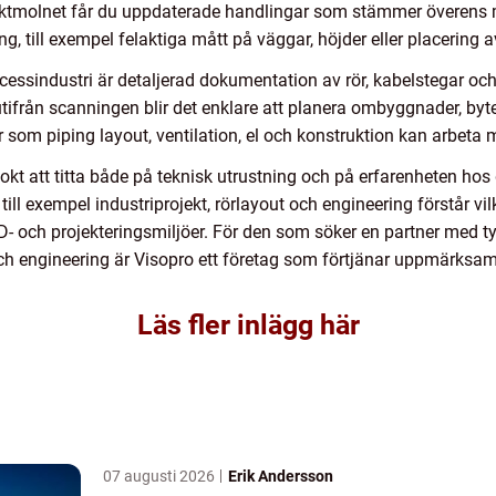
unktmolnet får du uppdaterade handlingar som stämmer överens 
ing, till exempel felaktiga mått på väggar, höjder eller placering a
ocessindustri är detaljerad dokumentation av rör, kabelstegar 
tifrån scanningen blir det enklare att planera ombyggnader, byt
er som piping layout, ventilation, el och konstruktion kan arbet
klokt att titta både på teknisk utrustning och på erfarenheten ho
ill exempel industriprojekt, rörlayout och engineering förstår v
AD- och projekteringsmiljöer. För den som söker en partner med 
ch engineering är Visopro ett företag som förtjänar uppmärksam
Läs fler inlägg här
07 augusti 2026
Erik Andersson