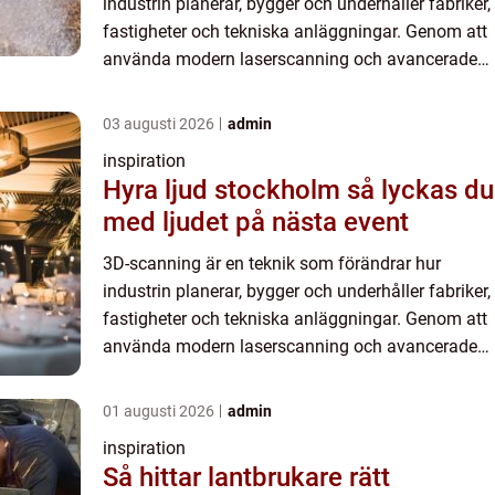
industrin planerar, bygger och underhåller fabriker,
fastigheter och tekniska anläggningar. Genom att
använda modern laserscanning och avancerade
kameror kan verkliga miljö...
03 augusti 2026
admin
inspiration
Hyra ljud stockholm så lyckas du
med ljudet på nästa event
3D-scanning är en teknik som förändrar hur
industrin planerar, bygger och underhåller fabriker,
fastigheter och tekniska anläggningar. Genom att
använda modern laserscanning och avancerade
kameror kan verkliga miljö...
01 augusti 2026
admin
inspiration
Så hittar lantbrukare rätt