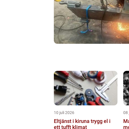
10 juli 2026
08 
Eltjänst i kiruna trygg el i
Ma
ett tufft klimat
mo