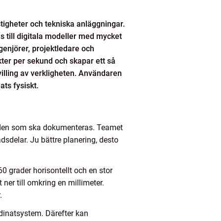
stigheter och tekniska anläggningar.
till digitala modeller med mycket
ngenjörer, projektledare och
kter per sekund och skapar ett så
villing av verkligheten. Användaren
ats fysiskt.
den som ska dokumenteras. Teamet
dsdelar. Ju bättre planering, desto
60 grader horisontellt och en stor
ner till omkring en millimeter.
.
dinatsystem. Därefter kan