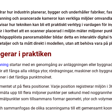
ar hur industrin planerar, bygger och underhåller fabriker, fa
ning och avancerade kameror kan verkliga miljöer omvandlas 
sar hur tekniken kan bli ett praktiskt verktyg i vardagen för i
 i korthet att en scanner placerad i miljön mäter miljoner pun
gupplösta panoramabilder bildar detta en interaktiv digital t
aljer och ta mått direkt i modellen, utan att behöva vara på pl
erar i praktiken
nning
startar med en genomgång av anläggningen eller byggna
r att fånga alla viktiga ytor, rördragningar, maskiner och byggna
ner i det färdiga punktmolnet.
entet ut på flera positioner. Varje position registrerar miljön i 3
mäta upp till flera miljoner punkter per sekund med noggrannhet 
av mätpunkter som tillsammans formar geometri, ytor och volymer
 och sammanfogas de olika scanningarna till ett gemensamt koor