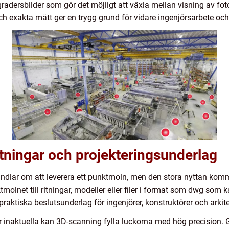
dersbilder som gör det möjligt att växla mellan visning av foto
h exakta mått ger en trygg grund för vidare ingenjörsarbete och 
ritningar och projekteringsunderlag
ndlar om att leverera ett punktmoln, men den stora nyttan komme
olnet till ritningar, modeller eller filer i format som dwg som
praktiska beslutsunderlag för ingenjörer, konstruktörer och arkite
 är inaktuella kan 3D-scanning fylla luckorna med hög precision.