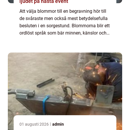
ljudet på nästa event
Att välja blommor till en begravning hör till
de svåraste men också mest betydelsefulla
besluten i en sorgestund. Blommorna blir ett
ordlöst språk som bär minnen, känslor och
tack. För många i Göteborg med omnejd är
begravningsblommor ett sätt att fo...
01 augusti 2026
admin