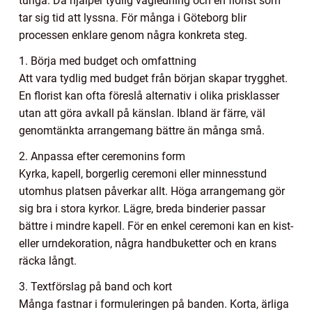
tunga. Då hjälper tydlig vägledning och en florist som
tar sig tid att lyssna. För många i Göteborg blir
processen enklare genom några konkreta steg.
1. Börja med budget och omfattning
Att vara tydlig med budget från början skapar trygghet.
En florist kan ofta föreslå alternativ i olika prisklasser
utan att göra avkall på känslan. Ibland är färre, väl
genomtänkta arrangemang bättre än många små.
2. Anpassa efter ceremonins form
Kyrka, kapell, borgerlig ceremoni eller minnesstund
utomhus platsen påverkar allt. Höga arrangemang gör
sig bra i stora kyrkor. Lägre, breda binderier passar
bättre i mindre kapell. För en enkel ceremoni kan en kist-
eller urndekoration, några handbuketter och en krans
räcka långt.
3. Textförslag på band och kort
Många fastnar i formuleringen på banden. Korta, ärliga