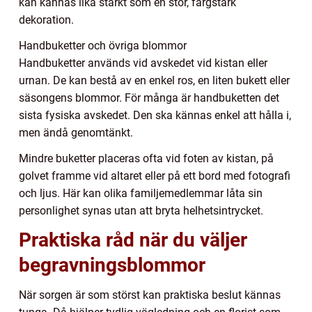
kan kännas lika starkt som en stor, färgstark
dekoration.
Handbuketter och övriga blommor
Handbuketter används vid avskedet vid kistan eller
urnan. De kan bestå av en enkel ros, en liten bukett eller
säsongens blommor. För många är handbuketten det
sista fysiska avskedet. Den ska kännas enkel att hålla i,
men ändå genomtänkt.
Mindre buketter placeras ofta vid foten av kistan, på
golvet framme vid altaret eller på ett bord med fotografi
och ljus. Här kan olika familjemedlemmar låta sin
personlighet synas utan att bryta helhetsintrycket.
Praktiska råd när du väljer
begravningsblommor
När sorgen är som störst kan praktiska beslut kännas