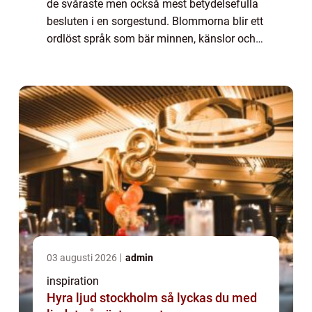
de svåraste men också mest betydelsefulla
besluten i en sorgestund. Blommorna blir ett
ordlöst språk som bär minnen, känslor och
tack. För många i Göteborg med omnejd är
begravningsblommor ett sätt att fo...
03 augusti 2026
admin
inspiration
Hyra ljud stockholm så lyckas du med