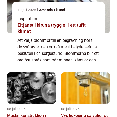
10 juli 2026
Amanda Eklund
inspiration
Eltjänst i kiruna trygg el i ett tufft
klimat
Att välja blommor till en begravning hör till
de svåraste men också mest betydelsefulla
besluten i en sorgestund. Blommorna blir ett
ordlöst språk som bär minnen, känslor och
tack. För många i Göteborg med omnejd är
begravningsblommor ett sätt att fo...
08 juli 2026
08 juli 2026
Maskinkonstruktion i
Vvs lidköping så väljer du