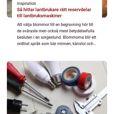
inspiration
Så hittar lantbrukare rätt reservdelar
till lantbruksmaskiner
Att välja blommor till en begravning hör till
de svåraste men också mest betydelsefulla
besluten i en sorgestund. Blommorna blir ett
ordlöst språk som bär minnen, känslor och
tack. För många i Göteborg med omnejd är
begravningsblommor ett sätt att fo...