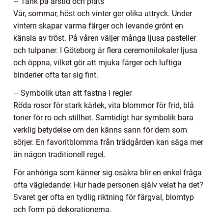
– Tänk på årstid och plats
Vår, sommar, höst och vinter ger olika uttryck. Under
vintern skapar varma färger och levande grönt en
känsla av tröst. På våren väljer många ljusa pasteller
och tulpaner. I Göteborg är flera ceremonilokaler ljusa
och öppna, vilket gör att mjuka färger och luftiga
binderier ofta tar sig fint.
– Symbolik utan att fastna i regler
Röda rosor för stark kärlek, vita blommor för frid, blå
toner för ro och stillhet. Samtidigt har symbolik bara
verklig betydelse om den känns sann för dem som
sörjer. En favoritblomma från trädgården kan säga mer
än någon traditionell regel.
För anhöriga som känner sig osäkra blir en enkel fråga
ofta vägledande: Hur hade personen själv velat ha det?
Svaret ger ofta en tydlig riktning för färgval, blomtyp
och form på dekorationerna.