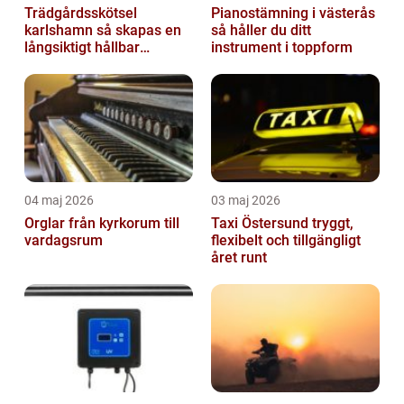
Trädgårdsskötsel
Pianostämning i västerås
karlshamn så skapas en
så håller du ditt
långsiktigt hållbar
instrument i toppform
trädgård
04 maj 2026
03 maj 2026
Orglar från kyrkorum till
Taxi Östersund tryggt,
vardagsrum
flexibelt och tillgängligt
året runt