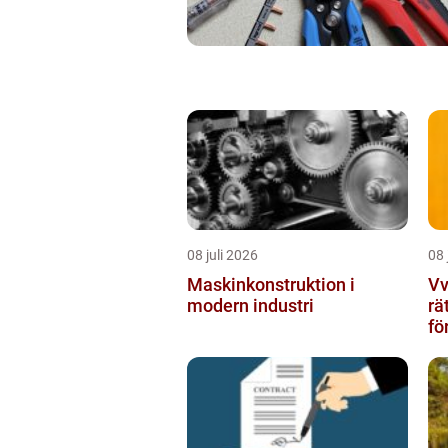
08 juli 2026
08 
Maskinkonstruktion i
Vvs 
modern industri
rä
fö