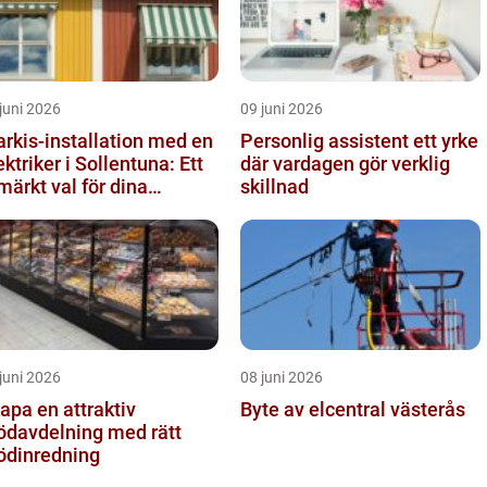
juni 2026
09 juni 2026
rkis-installation med en
Personlig assistent ett yrke
ektriker i Sollentuna: Ett
där vardagen gör verklig
märkt val för dina
skillnad
behov
juni 2026
08 juni 2026
apa en attraktiv
Byte av elcentral västerås
ödavdelning med rätt
ödinredning