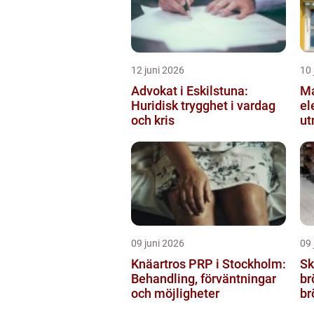
12 juni 2026
10 
Advokat i Eskilstuna:
Ma
Huridisk trygghet i vardag
el
och kris
ut
el
09 juni 2026
09 
Knäartros PRP i Stockholm:
Sk
Behandling, förväntningar
br
och möjligheter
br