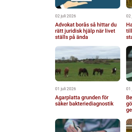
02 juli 2026
02 
Advokat borås så hittar du
Ham
rätt juridisk hjälp när livet
ti
ställs på ända
st
01 juli 2026
01 
Agarplatta grunden för
Be
säker bakteriediagnostik
götebo
ge