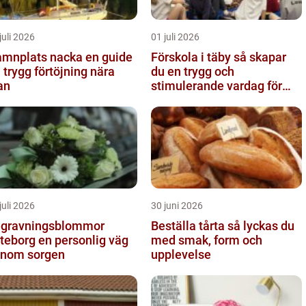
juli 2026
01 juli 2026
nplats nacka en guide
Förskola i täby så skapar
ll trygg förtöjning nära
du en trygg och
an
stimulerande vardag för
ditt barn
juli 2026
30 juni 2026
gravningsblommor
Beställa tårta så lyckas du
rg en personlig väg
med smak, form och
nom sorgen
upplevelse