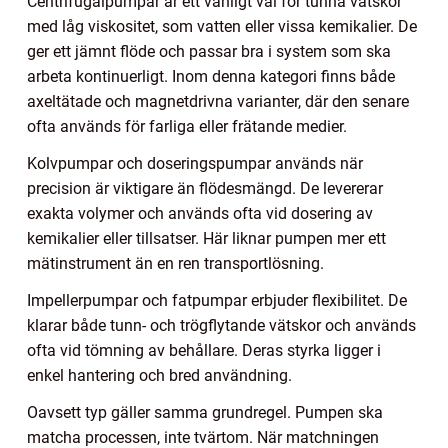
Centrifugalpumpar är ett vanligt val för tunna vätskor
med låg viskositet, som vatten eller vissa kemikalier. De
ger ett jämnt flöde och passar bra i system som ska
arbeta kontinuerligt. Inom denna kategori finns både
axeltätade och magnetdrivna varianter, där den senare
ofta används för farliga eller frätande medier.
Kolvpumpar och doseringspumpar används när
precision är viktigare än flödesmängd. De levererar
exakta volymer och används ofta vid dosering av
kemikalier eller tillsatser. Här liknar pumpen mer ett
mätinstrument än en ren transportlösning.
Impellerpumpar och fatpumpar erbjuder flexibilitet. De
klarar både tunn- och trögflytande vätskor och används
ofta vid tömning av behållare. Deras styrka ligger i
enkel hantering och bred användning.
Oavsett typ gäller samma grundregel. Pumpen ska
matcha processen, inte tvärtom. När matchningen