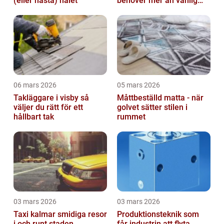
(eller nästa) hålet
behöver mer än vanlig
omvårdnad
06 mars 2026
05 mars 2026
Takläggare i visby så
Måttbeställd matta - när
väljer du rätt för ett
golvet sätter stilen i
hållbart tak
rummet
03 mars 2026
03 mars 2026
Taxi kalmar smidiga resor
Produktionsteknik som
i och runt staden
får industrin att flyta