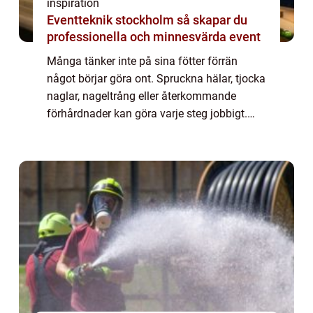
inspiration
Eventteknik stockholm så skapar du
professionella och minnesvärda event
Många tänker inte på sina fötter förrän
något börjar göra ont. Spruckna hälar, tjocka
naglar, nageltrång eller återkommande
förhårdnader kan göra varje steg jobbigt.
Här blir medicinsk fotvård örebro en viktig
insats, inte bara för komfort utan också...