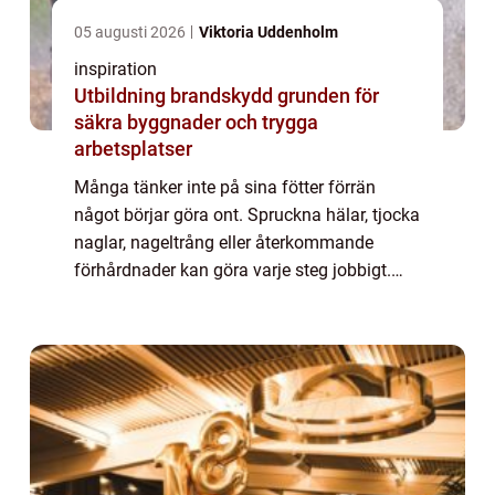
05 augusti 2026
Viktoria Uddenholm
inspiration
Utbildning brandskydd grunden för
säkra byggnader och trygga
arbetsplatser
Många tänker inte på sina fötter förrän
något börjar göra ont. Spruckna hälar, tjocka
naglar, nageltrång eller återkommande
förhårdnader kan göra varje steg jobbigt.
Här blir medicinsk fotvård örebro en viktig
insats, inte bara för komfort utan också...