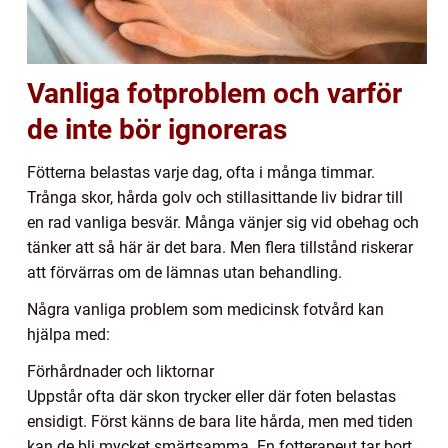
Vanliga fotproblem och varför
de inte bör ignoreras
Fötterna belastas varje dag, ofta i många timmar.
Trånga skor, hårda golv och stillasittande liv bidrar till
en rad vanliga besvär. Många vänjer sig vid obehag och
tänker att så här är det bara. Men flera tillstånd riskerar
att förvärras om de lämnas utan behandling.
Några vanliga problem som medicinsk fotvård kan
hjälpa med:
Förhårdnader och liktornar
Uppstår ofta där skon trycker eller där foten belastas
ensidigt. Först känns de bara lite hårda, men med tiden
kan de bli mycket smärtsamma. En fotterapeut tar bort