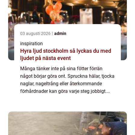
03 augusti 2026
admin
inspiration
Hyra ljud stockholm så lyckas du med
ljudet på nästa event
Många tänker inte på sina fötter förrän
något börjar göra ont. Spruckna hälar, tjocka
naglar, nageltrång eller återkommande
förhårdnader kan göra varje steg jobbigt.
Här blir medicinsk fotvård örebro en viktig
insats, inte bara för komfort utan också...