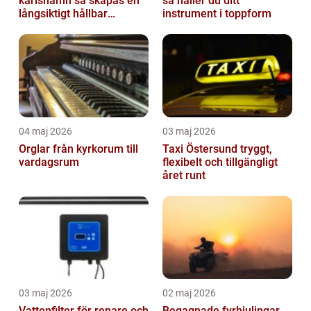
karlshamn så skapas en
så håller du ditt
långsiktigt hållbar
instrument i toppform
trädgård
04 maj 2026
03 maj 2026
Orglar från kyrkorum till
Taxi Östersund tryggt,
vardagsrum
flexibelt och tillgängligt
året runt
03 maj 2026
02 maj 2026
Vattenfilter för renare och
Begagnade fyrhjulingar