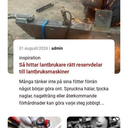
01 augusti 2026
admin
inspiration
Så hittar lantbrukare rätt reservdelar
till lantbruksmaskiner
Många tänker inte på sina fötter förrän
något börjar göra ont. Spruckna hälar, tjocka
naglar, nageltrång eller återkommande
förhårdnader kan göra varje steg jobbigt.
Här blir medicinsk fotvård örebro en viktig
insats, inte bara för komfort utan också...