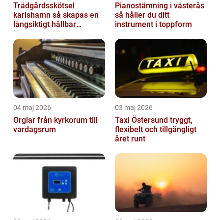
Trädgårdsskötsel
Pianostämning i västerås
karlshamn så skapas en
så håller du ditt
långsiktigt hållbar
instrument i toppform
trädgård
04 maj 2026
03 maj 2026
Orglar från kyrkorum till
Taxi Östersund tryggt,
vardagsrum
flexibelt och tillgängligt
året runt