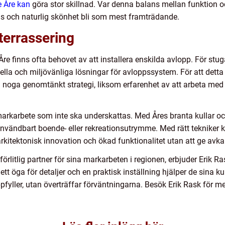
 Åre kan
göra stor skillnad. Var denna balans mellan funktion o
s och naturlig skönhet bli som mest framträdande.
terrassering
 Åre finns ofta behovet av att installera enskilda avlopp. För st
nella och miljövänliga lösningar för avloppssystem. För att detta
 noga genomtänkt strategi, liksom erfarenhet av att arbeta med 
markarbete som inte ska underskattas. Med Åres branta kullar o
t användbart boende- eller rekreationsutrymme. Med rätt teknike
 arkitektonisk innovation och ökad funktionalitet utan att ge avka
förlitlig partner för sina markarbeten i regionen, erbjuder Erik 
ett öga för detaljer och en praktisk inställning hjälper de sina ku
 uppfyller, utan överträffar förväntningarna. Besök Erik Rask för 