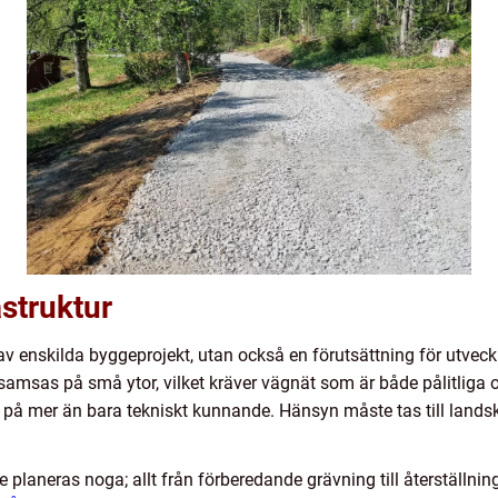
struktur
av enskilda byggeprojekt, utan också en förutsättning för utveckl
samsas på små ytor, vilket kräver vägnät som är både pålitliga o
av på mer än bara tekniskt kunnande. Hänsyn måste tas till lands
 planeras noga; allt från förberedande grävning till återställning