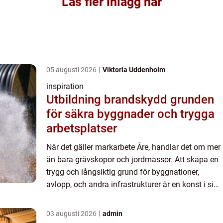
Läs fler inlägg här
05 augusti 2026
Viktoria Uddenholm
inspiration
Utbildning brandskydd grunden
för säkra byggnader och trygga
arbetsplatser
När det gäller markarbete Åre, handlar det om mer
än bara grävskopor och jordmassor. Att skapa en
trygg och långsiktig grund för byggnationer,
avlopp, och andra infrastrukturer är en konst i sig.
Med de r&aum...
03 augusti 2026
admin