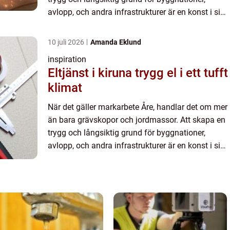
avlopp, och andra infrastrukturer är en konst i sig.
Med de r&aum...
10 juli 2026
Amanda Eklund
inspiration
Eltjänst i kiruna trygg el i ett tufft
klimat
När det gäller markarbete Åre, handlar det om mer
än bara grävskopor och jordmassor. Att skapa en
trygg och långsiktig grund för byggnationer,
avlopp, och andra infrastrukturer är en konst i sig.
Med de r&aum...