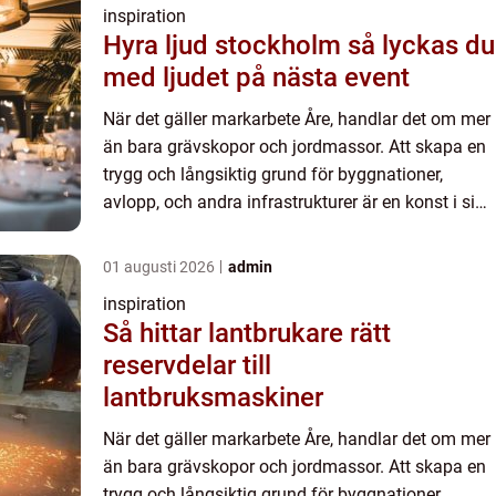
inspiration
Hyra ljud stockholm så lyckas du
med ljudet på nästa event
När det gäller markarbete Åre, handlar det om mer
än bara grävskopor och jordmassor. Att skapa en
trygg och långsiktig grund för byggnationer,
avlopp, och andra infrastrukturer är en konst i sig.
Med de r&aum...
01 augusti 2026
admin
inspiration
Så hittar lantbrukare rätt
reservdelar till
lantbruksmaskiner
När det gäller markarbete Åre, handlar det om mer
än bara grävskopor och jordmassor. Att skapa en
trygg och långsiktig grund för byggnationer,