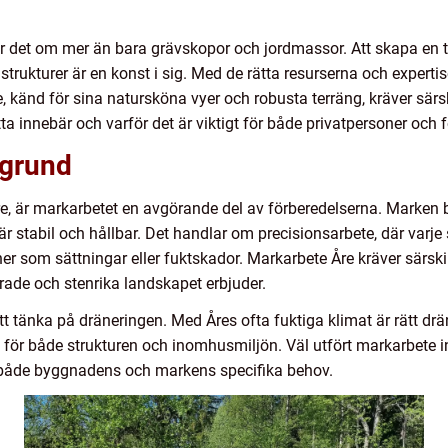
ar det om mer än bara grävskopor och jordmassor. Att skapa en t
strukturer är en konst i sig. Med de rätta resurserna och experti
e, känd för sina natursköna vyer och robusta terräng, kräver sär
ta innebär och varför det är viktigt för både privatpersoner och f
sgrund
 Åre, är markarbetet en avgörande del av förberedelserna. Marke
är stabil och hållbar. Det handlar om precisionsarbete, där var
er som sättningar eller fuktskador. Markarbete Åre kräver särski
ade och stenrika landskapet erbjuder.
att tänka på dräneringen. Med Åres ofta fuktiga klimat är rätt d
t för både strukturen och inomhusmiljön. Väl utfört markarbete 
 både byggnadens och markens specifika behov.