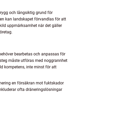
rygg och långsiktig grund för
sen kan landskapet förvandlas för att
skild uppmärksamhet när det gäller
öretag.
n behöver bearbetas och anpassas för
je steg måste utföras med noggrannhet
ld kompetens, inte minst för att
ränering en försäkran mot fuktskador
inkluderar ofta dräneringslösningar