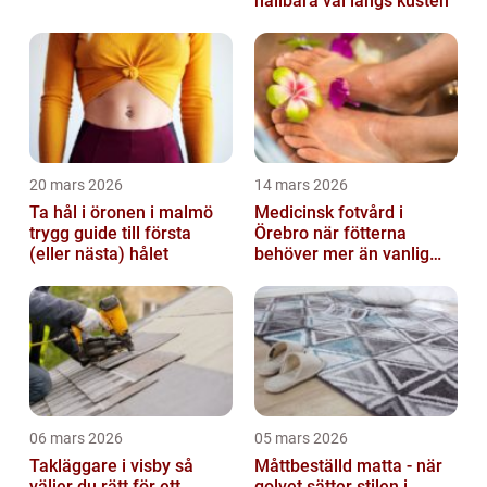
hållbara val längs kusten
20 mars 2026
14 mars 2026
Ta hål i öronen i malmö
Medicinsk fotvård i
trygg guide till första
Örebro när fötterna
(eller nästa) hålet
behöver mer än vanlig
omvårdnad
06 mars 2026
05 mars 2026
Takläggare i visby så
Måttbeställd matta - när
väljer du rätt för ett
golvet sätter stilen i