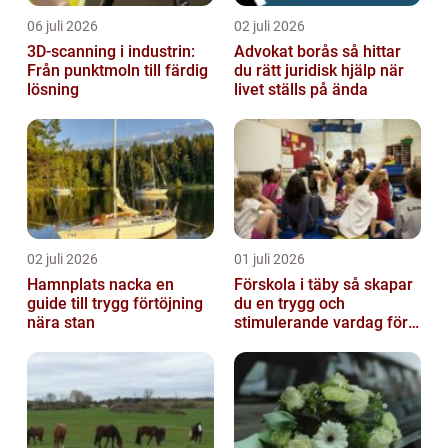
06 juli 2026
02 juli 2026
3D-scanning i industrin:
Advokat borås så hittar
Från punktmoln till färdig
du rätt juridisk hjälp när
lösning
livet ställs på ända
02 juli 2026
01 juli 2026
Hamnplats nacka en
Förskola i täby så skapar
guide till trygg förtöjning
du en trygg och
nära stan
stimulerande vardag för
ditt barn