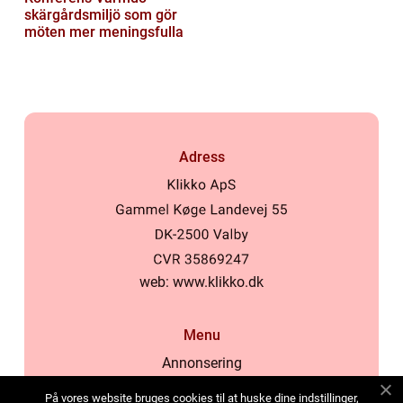
skärgårdsmiljö som gör
möten mer meningsfulla
Adress
web:
www.klikko.dk
Menu
Annonsering
Om oss
På vores website bruges cookies til at huske dine indstillinger,