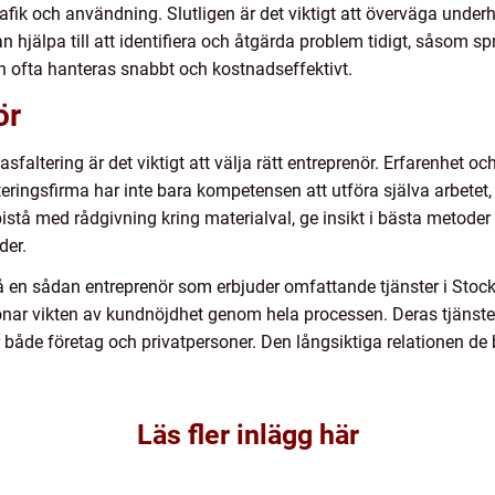
afik och användning. Slutligen är det viktigt att överväga under
hjälpa till att identifiera och åtgärda problem tidigt, såsom spric
n ofta hanteras snabbt och kostnadseffektivt.
ör
asfaltering är det viktigt att välja rätt entreprenör. Erfarenhet oc
alteringsfirma har inte bara kompetensen att utföra själva arbete
bistå med rådgivning kring materialval, ge insikt i bästa metoder o
der.
å en sådan entreprenör som erbjuder omfattande tjänster i Stock
ar vikten av kundnöjdhet genom hela processen. Deras tjänster 
 både företag och privatpersoner. Den långsiktiga relationen de
Läs fler inlägg här