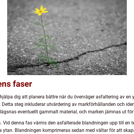
ens faser
jälpa dig att planera bättre när du överväger asfaltering av en 
Detta steg inkluderar utvärdering av markförhållanden och ident
ägsnas eventuellt gammalt material, och marken jämnas ut för 
n. Vid denna fas värms den asfalterade blandningen upp till en 
a ytan. Blandningen komprimeras sedan med vältar för att skapa