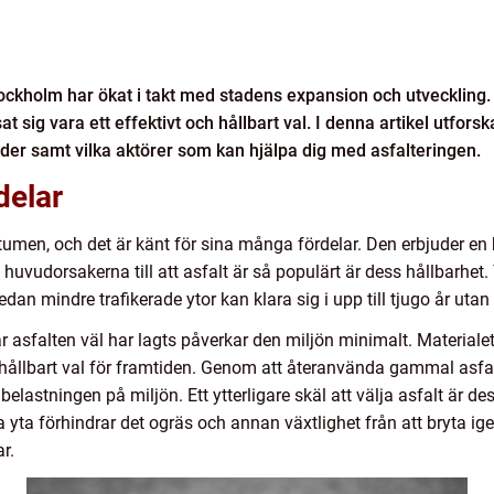
Stockholm har ökat i takt med stadens expansion och utveckling.
t sig vara ett effektivt och hållbart val. I denna artikel utfors
juder samt vilka aktörer som kan hjälpa dig med asfalteringen.
delar
tumen, och det är känt för sina många fördelar. Den erbjuder en
v huvudorsakerna till att asfalt är så populärt är dess hållbarhe
medan mindre trafikerade ytor kan klara sig i upp till tjugo år utan
När asfalten väl har lagts påverkar den miljön minimalt. Materia
 ett hållbart val för framtiden. Genom att återanvända gammal asf
lastningen på miljön. Ett ytterligare skäl att välja asfalt är de
ta yta förhindrar det ogräs och annan växtlighet från att bryta ige
r.