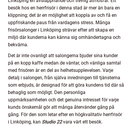
Linköping en avslappnande och trevlig atmosfär. Ett
besök hos en herrfrisör i denna stad är mer än bara en
klippning; det är en möjlighet att koppla av och få en
uppfriskande paus från vardagens stress. Många
frisörsalonger i Linköping strävar efter att skapa en
miljö där kunderna kan känna sig omhändertagna och
bekväma.
Det är inte ovanligt att salongerna bjuder sina kunder
på en kopp kaffe medan de väntar, och vänliga samtal
med frisören är en del av helhetsupplevelsen. Varje
detalj i salongen, från själva inredningen till tjänsterna
som erbjuds, är designad för att göra kundens tid där så
behaglig som möjligt. Den personliga
uppmärksamheten och det genuina intresset för varje
kunds önskemål gör att många återvänder gång på
gång. För den som letar efter en högkvalitativ herrfrisör
i Linköping, kan
Studio 22
vara värt ett besök.