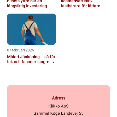
husets yttre blir en
kostnadseffektiv
långsiktig investering
lastbärare för lättare
gods
07 februari 2026
Måleri Jönköping – så får
tak och fasader längre liv
Adress