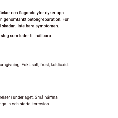
fläckar och flagande ytor dyker upp
d en genomtänkt betongreparation. För
ill skadan, inte bara symptomen.
teg som leder till hållbara
givning. Fukt, salt, frost, koldioxid,
relser i underlaget. Små hårfina
nga in och starta korrosion.