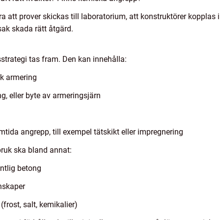
att prover skickas till laboratorium, att konstruktörer kopplas in
sak skada rätt åtgärd.
strategi tas fram. Den kan innehålla:
isk armering
g, eller byte av armeringsjärn
ida angrepp, till exempel tätskikt eller impregnering
sbruk ska bland annat:
ntlig betong
nskaper
(frost, salt, kemikalier)