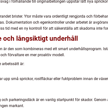
r svag i förhållande till originalbetongen uppstår lätt nya sprick
andet brister. Ytor måste vara ordentligt rengjorda och förbehan
s. Dokumentation och egenkontroller under arbetet är avgörande f
ss tid med en ny kontroll för att säkerställa att skadorna inte for
och långsiktigt underhåll
 är den som kombineras med ett smart underhållsprogram. Iställ
och förvaltare en mer proaktiv modell.
 arbetssätt är:
ngar upp små sprickor, rostfläckar eller fuktproblem innan de växe
 och parkeringsdäck är en vanlig startpunkt för skador. Genom a
ongen markant.