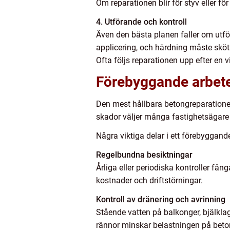
Om reparationen blir för styv eller fö
4. Utförande och kontroll
Även den bästa planen faller om utför
applicering, och härdning måste sköta
Ofta följs reparationen upp efter en vi
Förebyggande arbete 
Den mest hållbara betongreparationen
skador väljer många fastighetsägare 
Några viktiga delar i ett förebyggande
Regelbundna besiktningar
Årliga eller periodiska kontroller få
kostnader och driftstörningar.
Kontroll av dränering och avrinning
Stående vatten på balkonger, bjälklag
rännor minskar belastningen på bet