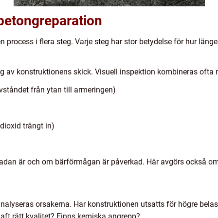
 betongreparation
process i flera steg. Varje steg har stor betydelse för hur läng
av konstruktionens skick. Visuell inspektion kombineras ofta m
vståndet från ytan till armeringen)
dioxid trängt in)
 skadan är och om bärförmågan är påverkad. Här avgörs också om
nalyseras orsakerna. Har konstruktionen utsatts för högre bela
aft rätt kvalitet? Finns kemiska angrepp?