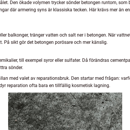
stålet. Den ökade volymen trycker sönder betongen runtom, som b
ingar där armering syns är klassiska tecken. Här krävs mer än en 
ller balkonger, tränger vatten och salt ner i betongen. När vattnet
kt. På sikt gör det betongen porösare och mer känslig.
emikalier, till exempel syror eller sulfater. Då förändras cementp
ttra sönder.
llan med valet av reparationsbruk. Den startar med frågan: varfö
yr reparation ofta bara en tillfällig kosmetisk lagning.