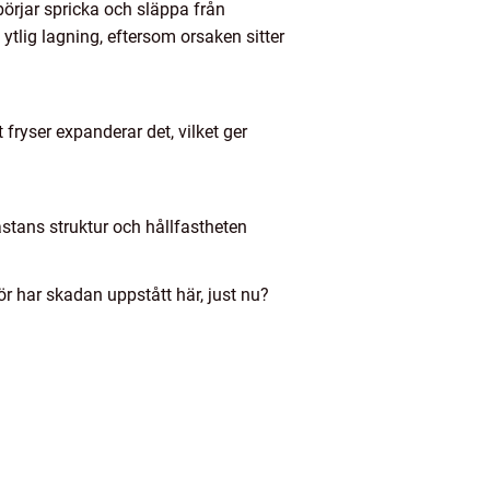
örjar spricka och släppa från
ytlig lagning, eftersom orsaken sitter
 fryser expanderar det, vilket ger
astans struktur och hållfastheten
r har skadan uppstått här, just nu?