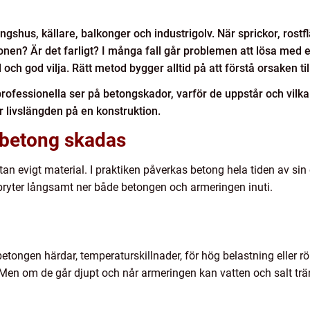
ringshus, källare, balkonger och industrigolv. När sprickor, rost
ionen? Är det farligt? I många fall går problemen att lösa me
 och god vilja. Rätt metod bygger alltid på att förstå orsaken t
fessionella ser på betongskador, varför de uppstår och vilka s
 livslängden på en konstruktion.
 betong skadas
 evigt material. I praktiken påverkas betong hela tiden av sin om
bryter långsamt ner både betongen och armeringen inuti.
tongen härdar, temperaturskillnader, för hög belastning eller rö
. Men om de går djupt och når armeringen kan vatten och salt trä