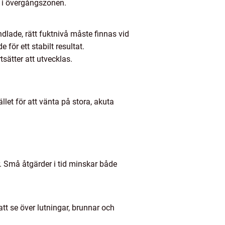
or i övergångszonen.
dlade, rätt fuktnivå måste finnas vid
ör ett stabilt resultat.
tsätter att utvecklas.
et för att vänta på stora, akuta
r. Små åtgärder i tid minskar både
tt se över lutningar, brunnar och