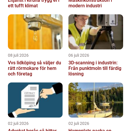
Eltjänst i kiruna trygg el i
Maskinkonstruktion i
ett tufft klimat
modern industri
08 juli 2026
06 juli 2026
Vvs lidköping så väljer du
3D-scanning i industrin:
rätt rörmokare för hem
Från punktmoln till färdig
och företag
lösning
02 juli 2026
02 juli 2026
Advokat borås så hittar
Hamnplats nacka en