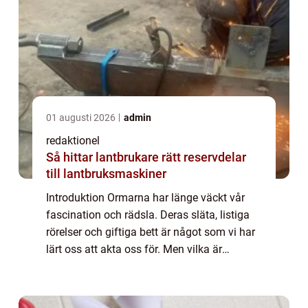
01 augusti 2026
admin
redaktionel
Så hittar lantbrukare rätt reservdelar
till lantbruksmaskiner
Introduktion Ormarna har länge väckt vår
fascination och rädsla. Deras släta, listiga
rörelser och giftiga bett är något som vi har
lärt oss att akta oss för. Men vilka är
egentligen världens farligaste ormar? I
denna artikel kommer vi att ge en grun...