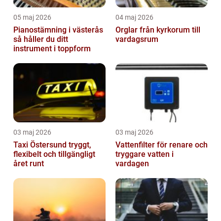
05 maj 2026
04 maj 2026
Pianostämning i västerås
Orglar från kyrkorum till
så håller du ditt
vardagsrum
instrument i toppform
03 maj 2026
03 maj 2026
Taxi Östersund tryggt,
Vattenfilter för renare och
flexibelt och tillgängligt
tryggare vatten i
året runt
vardagen