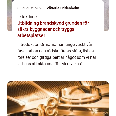
05 augusti 2026
Viktoria Uddenholm
redaktionel
Utbildning brandskydd grunden för
säkra byggnader och trygga
arbetsplatser
Introduktion Ormarna har länge väckt vår
fascination och rädsla. Deras släta, listiga
rörelser och giftiga bett är något som vi har
lärt oss att akta oss för. Men vilka är
egentligen världens farligaste ormar? I
denna artikel kommer vi att ge en grun...