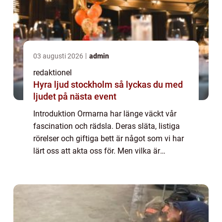
03 augusti 2026
admin
redaktionel
Hyra ljud stockholm så lyckas du med
ljudet på nästa event
Introduktion Ormarna har länge väckt vår
fascination och rädsla. Deras släta, listiga
rörelser och giftiga bett är något som vi har
lärt oss att akta oss för. Men vilka är
egentligen världens farligaste ormar? I
denna artikel kommer vi att ge en grun...