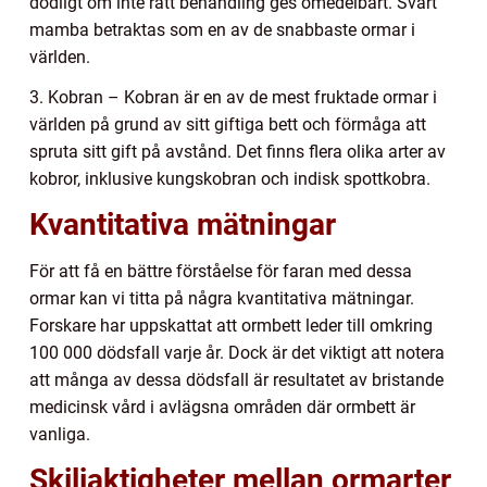
dödligt om inte rätt behandling ges omedelbart. Svart
mamba betraktas som en av de snabbaste ormar i
världen.
3. Kobran – Kobran är en av de mest fruktade ormar i
världen på grund av sitt giftiga bett och förmåga att
spruta sitt gift på avstånd. Det finns flera olika arter av
kobror, inklusive kungskobran och indisk spottkobra.
Kvantitativa mätningar
För att få en bättre förståelse för faran med dessa
ormar kan vi titta på några kvantitativa mätningar.
Forskare har uppskattat att ormbett leder till omkring
100 000 dödsfall varje år. Dock är det viktigt att notera
att många av dessa dödsfall är resultatet av bristande
medicinsk vård i avlägsna områden där ormbett är
vanliga.
Skiljaktigheter mellan ormarter