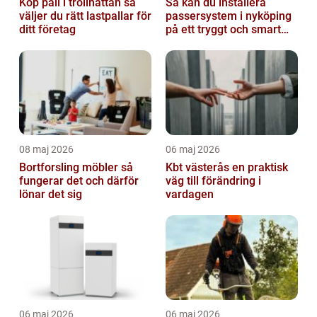
Köp pall i trollhättan så
Så kan du installera
väljer du rätt lastpallar för
passersystem i nyköping
ditt företag
på ett tryggt och smart
sätt
08 maj 2026
06 maj 2026
Bortforsling möbler så
Kbt västerås en praktisk
fungerar det och därför
väg till förändring i
lönar det sig
vardagen
06 maj 2026
06 maj 2026