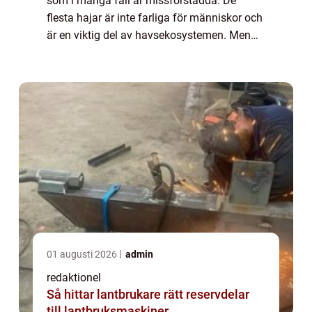
som i många fall är missförstådda. De
flesta hajar är inte farliga för människor och
är en viktig del av havsekosystemen. Men
det finns några arter som får våra hjärtan att
slå snabbare och skapar skräck p...
01 augusti 2026
admin
redaktionel
Så hittar lantbrukare rätt reservdelar
till lantbruksmaskiner