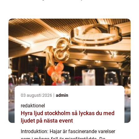
det finns några arter som får våra hjärtan att
slå snabbare och skapar skräck p...
03 augusti 2026
admin
redaktionel
Hyra ljud stockholm så lyckas du med
ljudet på nästa event
Introduktion: Hajar är fascinerande varelser