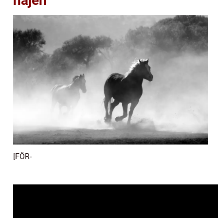
hajen
[FÖR-