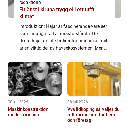
redaktionel
Eltjänst i kiruna trygg el i ett tufft
klimat
Introduktion: Hajar är fascinerande varelser
som i många fall är missförstådda. De
flesta hajar är inte farliga för människor och
är en viktig del av havsekosystemen. Men
det finns några arter som får våra hjärtan att
slå snabbare och skapar skräck p...
08 juli 2026
08 juli 2026
Maskinkonstruktion i
Vvs lidköping så väljer du
modern industri
rätt rörmokare för hem
och företag