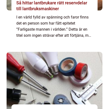
Så hittar lantbrukare rätt reservdelar
till lantbruksmaskiner
I en värld fylld av spänning och faror finns
det en person som har fått epitetet
”Farligaste mannen i världen.” Detta är en
titel som ingen strävar efter att förtjäna, men
som ändå har blivit en nyfikenhetens gnista
för många. I den här a...