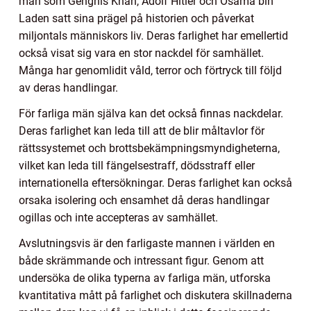
män som Genghis Khan, Adolf Hitler och Osama bin
Laden satt sina prägel på historien och påverkat
miljontals människors liv. Deras farlighet har emellertid
också visat sig vara en stor nackdel för samhället.
Många har genomlidit våld, terror och förtryck till följd
av deras handlingar.
För farliga män själva kan det också finnas nackdelar.
Deras farlighet kan leda till att de blir måltavlor för
rättssystemet och brottsbekämpningsmyndigheterna,
vilket kan leda till fängelsestraff, dödsstraff eller
internationella eftersökningar. Deras farlighet kan också
orsaka isolering och ensamhet då deras handlingar
ogillas och inte accepteras av samhället.
Avslutningsvis är den farligaste mannen i världen en
både skrämmande och intressant figur. Genom att
undersöka de olika typerna av farliga män, utforska
kvantitativa mått på farlighet och diskutera skillnaderna