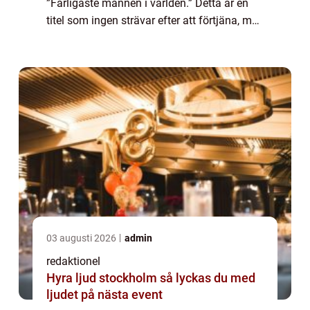
”Farligaste mannen i världen.” Detta är en
titel som ingen strävar efter att förtjäna, men
som ändå har blivit en nyfikenhetens gnista
för många. I den här a...
03 augusti 2026
admin
redaktionel
Hyra ljud stockholm så lyckas du med
ljudet på nästa event