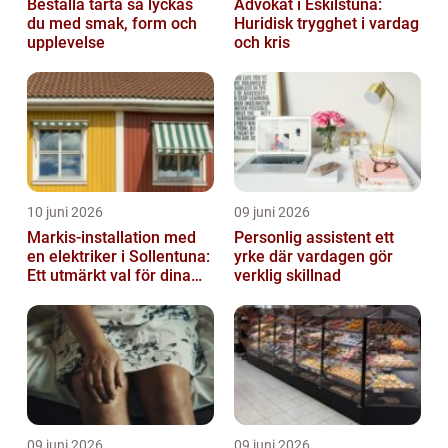
Beställa tårta så lyckas
Advokat i Eskilstuna:
du med smak, form och
Huridisk trygghet i vardag
upplevelse
och kris
10 juni 2026
09 juni 2026
Markis-installation med
Personlig assistent ett
en elektriker i Sollentuna:
yrke där vardagen gör
Ett utmärkt val för dina
verklig skillnad
elbehov
09 juni 2026
09 juni 2026