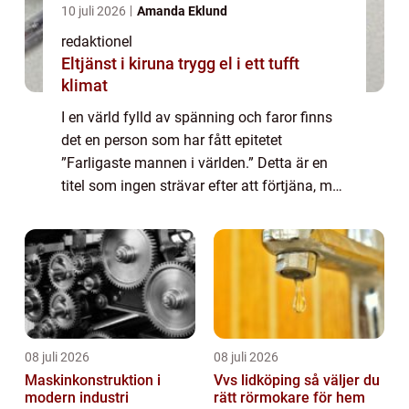
10 juli 2026
Amanda Eklund
redaktionel
Eltjänst i kiruna trygg el i ett tufft
klimat
I en värld fylld av spänning och faror finns
det en person som har fått epitetet
”Farligaste mannen i världen.” Detta är en
titel som ingen strävar efter att förtjäna, men
som ändå har blivit en nyfikenhetens gnista
för många. I den här a...
08 juli 2026
08 juli 2026
Maskinkonstruktion i
Vvs lidköping så väljer du
modern industri
rätt rörmokare för hem