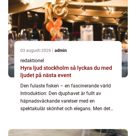
03 augusti 2026
admin
redaktionel
Hyra ljud stockholm så lyckas du med
ljudet på nästa event
Den fulaste fisken – en fascinerande värld
Introduktion: Den djuphavet är fullt av
häpnadsväckande varelser med en
spektakulär skönhet och elegans. Men det
finns också en annan sida av myntet,
nämligen de ”fulaste fiskarna”. Trots s...