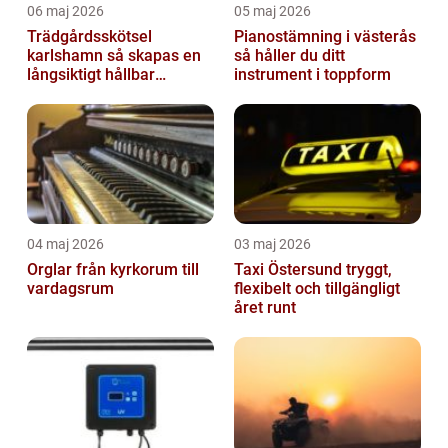
06 maj 2026
05 maj 2026
Trädgårdsskötsel
Pianostämning i västerås
karlshamn så skapas en
så håller du ditt
långsiktigt hållbar
instrument i toppform
trädgård
04 maj 2026
03 maj 2026
Orglar från kyrkorum till
Taxi Östersund tryggt,
vardagsrum
flexibelt och tillgängligt
året runt