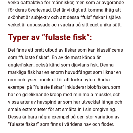
verka oattraktiva för människor, men som är avgörande
för deras överlevnad. Det är viktigt att komma ihåg att
skönhet är subjektiv och att dessa ”fula” fiskar i själva
verket är anpassade och vackra på sitt eget unika sätt.
Typer av ”fulaste fisk”:
Det finns ett brett utbud av fiskar som kan klassificeras
som ”fulaste fiskar”. En av de mest kända är
anglerfisken, också känd som djävlans fisk. Denna
märkliga fisk har en enorm huvudfångst som liknar en
orm och lyser i mörkret för att locka byten. Andra
exempel på ”fulaste fiskar” inkluderar blobfisken, som
har en geléliknande kropp med minimala muskler, och
vissa arter av havspindlar som har utvecklat långa och
smala extremiteter för att smälta in i sin omgivning.
Dessa är bara några exempel på den stor variation av
”fulaste fiskar” som finns i världens hav och floder.