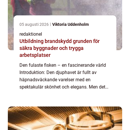
05 augusti 2026
Viktoria Uddenholm
redaktionel
Utbildning brandskydd grunden för
säkra byggnader och trygga
arbetsplatser
Den fulaste fisken – en fascinerande värld
Introduktion: Den djuphavet är fullt av
häpnadsväckande varelser med en
spektakulär skönhet och elegans. Men det
finns också en annan sida av myntet,
nämligen de ”fulaste fiskarna”. Trots s...