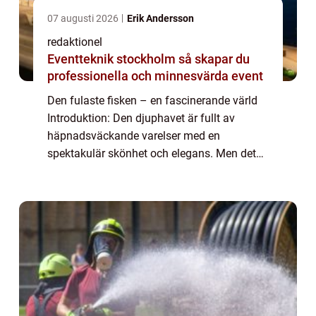
07 augusti 2026
Erik Andersson
redaktionel
Eventteknik stockholm så skapar du
professionella och minnesvärda event
Den fulaste fisken – en fascinerande värld
Introduktion: Den djuphavet är fullt av
häpnadsväckande varelser med en
spektakulär skönhet och elegans. Men det
finns också en annan sida av myntet,
nämligen de ”fulaste fiskarna”. Trots s...