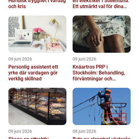
Huridisk trygghet i vardag
en elektriker i Sollentuna:
och kris
Ett utmärkt val för dina
elbehov
09 juni 2026
09 juni 2026
Personlig assistent ett
Knäartros PRP i
yrke där vardagen gör
Stockholm: Behandling,
verklig skillnad
förväntningar och
möjligheter
09 juni 2026
08 juni 2026