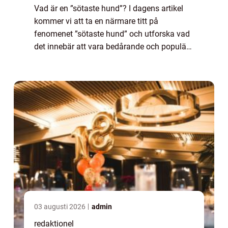
Vad är en ”sötaste hund”? I dagens artikel
kommer vi att ta en närmare titt på
fenomenet ”sötaste hund” och utforska vad
det innebär att vara bedårande och populär
inom hundvärlden. Vi kommer att gå igenom
olika typer av söta ...
03 augusti 2026
admin
redaktionel