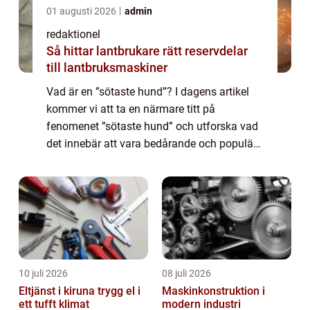
01 augusti 2026
admin
redaktionel
Så hittar lantbrukare rätt reservdelar
till lantbruksmaskiner
Vad är en ”sötaste hund”? I dagens artikel
kommer vi att ta en närmare titt på
fenomenet ”sötaste hund” och utforska vad
det innebär att vara bedårande och populär
inom hundvärlden. Vi kommer att gå igenom
olika typer av söta ...
10 juli 2026
08 juli 2026
Eltjänst i kiruna trygg el i
Maskinkonstruktion i
ett tufft klimat
modern industri