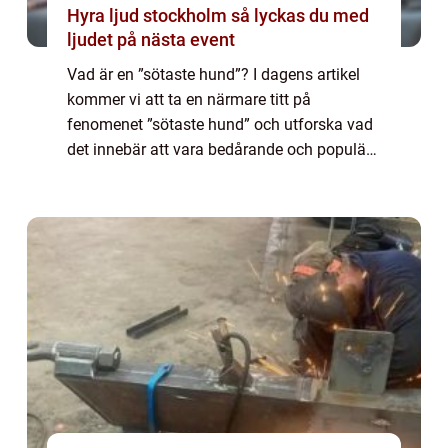
Hyra ljud stockholm så lyckas du med
ljudet på nästa event
Vad är en ”sötaste hund”? I dagens artikel
kommer vi att ta en närmare titt på
fenomenet ”sötaste hund” och utforska vad
det innebär att vara bedårande och populär
inom hundvärlden. Vi kommer att gå igenom
olika typer av söta ...