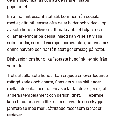
denna specifika ras och att den har en stabil
popularitet.
En annan intressant statistik kommer från sociala
medier, där influensrar ofta delar bilder och videoklipp
av söta hundar. Genom att mäta antalet följare och
gillamarkeringar på dessa inlägg kan vi se att vissa
söta hundar, som till exempel pomeranian, har en stark
online-närvaro och har fått stort genomslag på nätet.
Diskussion om hur olika ”sötaste hund” skiljer sig från
varandra
Trots att alla söta hundar kan erbjuda en överflödande
mängd kärlek och charm, finns det vissa skillnader
mellan de olika raserna. En aspekt där de skiljer sig åt
är deras temperament och personlighet. Till exempel
kan chihuahua vara lite mer reserverade och skygga i
jämförelse med mer utåtriktade raser som labrador
retriever.