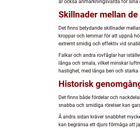
är också anmärkningsvärda för sina h
Skillnader mellan de
Det finns betydande skillnader mellan
kroppar och lemmar för att uppnå hög
extremt smidig och effektiv vid snab
Falkar och andra rovfåglar har iställ
långa och smala, vilket minskar luf
hastighet, med långa ben och starka 
Historisk genomgång
Det finns både fördelar och nackdelar
snabba och smidiga rörelser kan gara
Å andra sidan kräver snabbhet mycket
kan begränsa ett djurs förmåga att 