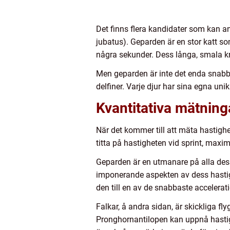
Det finns flera kandidater som kan 
jubatus). Geparden är en stor katt s
några sekunder. Dess långa, smala kr
Men geparden är inte det enda snabba
delfiner. Varje djur har sina egna u
Kvantitativa mätning
När det kommer till att mäta hastighet
titta på hastigheten vid sprint, maxim
Geparden är en utmanare på alla dess
imponerande aspekten av dess hastigh
den till en av de snabbaste accelerat
Falkar, å andra sidan, är skickliga f
Pronghornantilopen kan uppnå hastighe