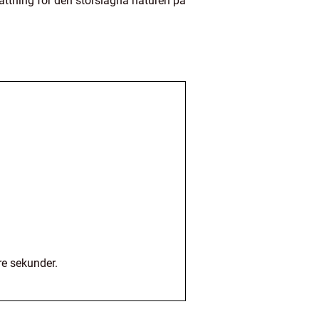
attning för den storslagna naturen på
re sekunder.