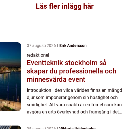
Läs fler inlägg här
07 augusti 2026
Erik Andersson
redaktionel
Eventteknik stockholm så
skapar du professionella och
minnesvärda event
Introduktion I den vilda världen finns en mängd
djur som imponerar genom sin hastighet och
smidighet. Att vara snabb är en fördel som kan
avgöra en arts överlevnad och framgång i det
naturliga ekosystemet. I den här artikeln kommer
vi att utforska de...
05 augusti 2026
Viktoria Uddenholm