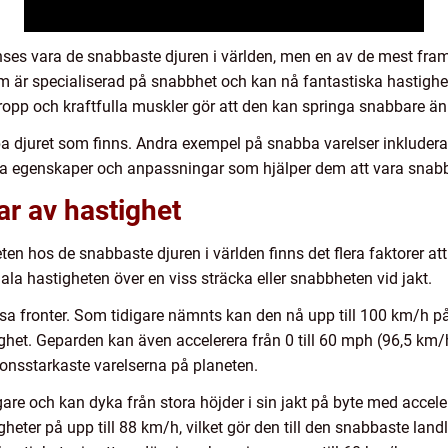
anses vara de snabbaste djuren i världen, men en av de mest fr
om är specialiserad på snabbhet och kan nå fantastiska hastighe
opp och kraftfulla muskler gör att den kan springa snabbare än
 djuret som finns. Andra exempel på snabba varelser inkludera
nika egenskaper och anpassningar som hjälper dem att vara snab
ar av hastighet
en hos de snabbaste djuren i världen finns det flera faktorer att 
ala hastigheten över en viss sträcka eller snabbheten vid jakt.
a fronter. Som tidigare nämnts kan den nå upp till 100 km/h på 
et. Geparden kan även accelerera från 0 till 60 mph (96,5 km/h
ionsstarkaste varelserna på planeten.
lygare och kan dyka från stora höjder i sin jakt på byte med acce
ter på upp till 88 km/h, vilket gör den till den snabbaste land