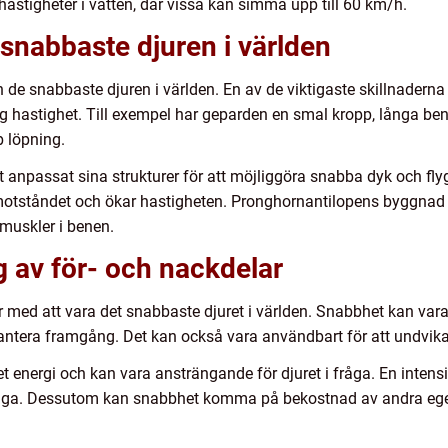
astigheter i vatten, där vissa kan simma upp till 60 km/h.
 snabbaste djuren i världen
 de snabbaste djuren i världen. En av de viktigaste skillnaderna
 hastighet. Till exempel har geparden en smal kropp, långa ben
b löpning.
et anpassat sina strukturer för att möjliggöra snabba dyk och fly
tmotståndet och ökar hastigheten. Pronghornantilopens byggnad 
muskler i benen.
 av för- och nackdelar
 med att vara det snabbaste djuret i världen. Snabbhet kan vara 
ntera framgång. Det kan också vara användbart för att undvika ro
 energi och kan vara ansträngande för djuret i fråga. En intens
jaga. Dessutom kan snabbhet komma på bekostnad av andra egens