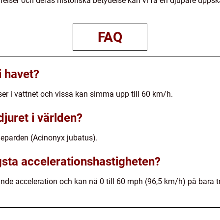
elser och deras historiska betydelse kan vi få en djupare uppsk
FAQ
i havet?
ser i vattnet och vissa kan simma upp till 60 km/h.
juret i världen?
 geparden (Acinonyx jubatus).
gsta accelerationshastigheten?
nde acceleration och kan nå 0 till 60 mph (96,5 km/h) på bara t