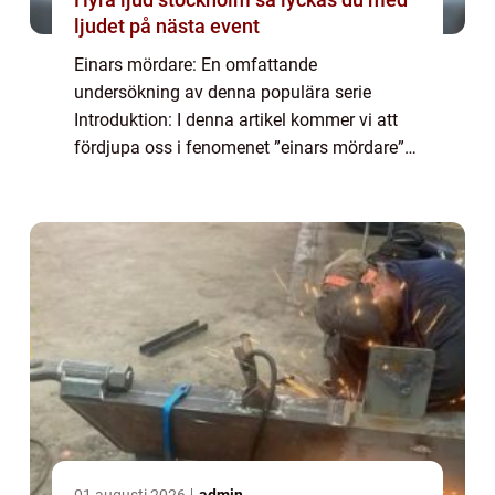
ljudet på nästa event
Einars mördare: En omfattande
undersökning av denna populära serie
Introduktion: I denna artikel kommer vi att
fördjupa oss i fenomenet ”einars mördare”
och ta en titt på vad det är, vilka typer som
finns, vilka som är populära och kvanti...
01 augusti 2026
admin