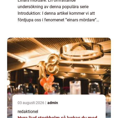
Einars mördare: En omfattande
undersökning av denna populära serie
Introduktion: I denna artikel kommer vi att
fördjupa oss i fenomenet ”einars mördare”
och ta en titt på vad det är, vilka typer som
finns, vilka som är populära och kvanti...
03 augusti 2026
admin
redaktionel
Hyra ljud stockholm så lyckas du med