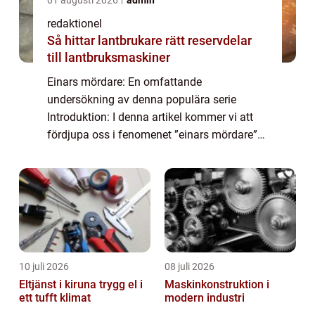
redaktionel
Så hittar lantbrukare rätt reservdelar
till lantbruksmaskiner
Einars mördare: En omfattande
undersökning av denna populära serie
Introduktion: I denna artikel kommer vi att
fördjupa oss i fenomenet ”einars mördare”
och ta en titt på vad det är, vilka typer som
finns, vilka som är populära och kvanti...
10 juli 2026
08 juli 2026
Eltjänst i kiruna trygg el i
Maskinkonstruktion i
ett tufft klimat
modern industri