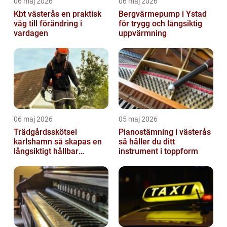
06 maj 2026
06 maj 2026
Kbt västerås en praktisk
Bergvärmepump i Ystad
väg till förändring i
för trygg och långsiktig
vardagen
uppvärmning
06 maj 2026
05 maj 2026
Trädgårdsskötsel
Pianostämning i västerås
karlshamn så skapas en
så håller du ditt
långsiktigt hållbar
instrument i toppform
trädgård