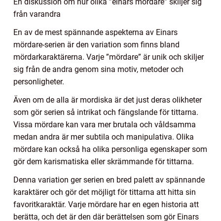
En diskussion om hur olika ”einars mördare” skiljer sig
från varandra
En av de mest spännande aspekterna av Einars
mördare-serien är den variation som finns bland
mördarkaraktärerna. Varje ”mördare” är unik och skiljer
sig från de andra genom sina motiv, metoder och
personligheter.
Även om de alla är mordiska är det just deras olikheter
som gör serien så intrikat och fängslande för tittarna.
Vissa mördare kan vara mer brutala och våldsamma
medan andra är mer subtila och manipulativa. Olika
mördare kan också ha olika personliga egenskaper som
gör dem karismatiska eller skrämmande för tittarna.
Denna variation ger serien en bred palett av spännande
karaktärer och gör det möjligt för tittarna att hitta sin
favoritkaraktär. Varje mördare har en egen historia att
berätta, och det är den där berättelsen som gör Einars