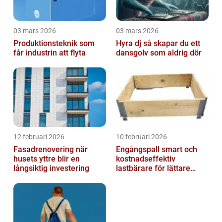
03 mars 2026
03 mars 2026
Produktionsteknik som
Hyra dj så skapar du ett
får industrin att flyta
dansgolv som aldrig dör
12 februari 2026
10 februari 2026
Fasadrenovering när
Engångspall smart och
husets yttre blir en
kostnadseffektiv
långsiktig investering
lastbärare för lättare
gods