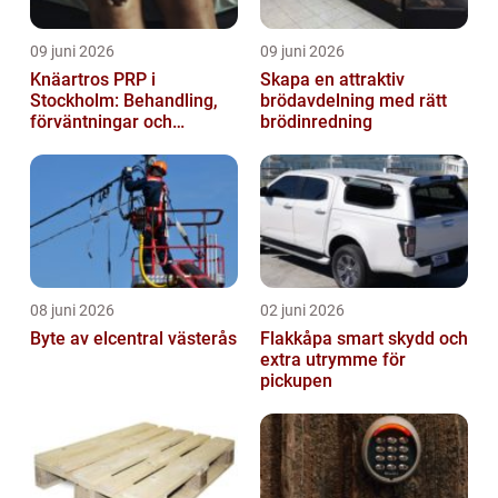
09 juni 2026
09 juni 2026
Knäartros PRP i
Skapa en attraktiv
Stockholm: Behandling,
brödavdelning med rätt
förväntningar och
brödinredning
möjligheter
08 juni 2026
02 juni 2026
Byte av elcentral västerås
Flakkåpa smart skydd och
extra utrymme för
pickupen