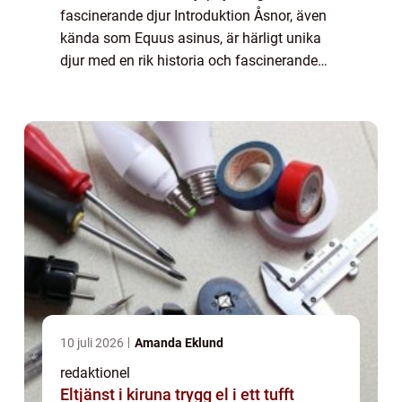
fascinerande djur Introduktion Åsnor, även
kända som Equus asinus, är härligt unika
djur med en rik historia och fascinerande
egenskaper. I denna artikel kommer vi att
utforska fakta om åsnor ur olika perspektiv...
10 juli 2026
Amanda Eklund
redaktionel
Eltjänst i kiruna trygg el i ett tufft