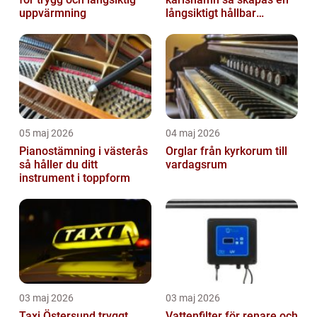
uppvärmning
långsiktigt hållbar
trädgård
05 maj 2026
04 maj 2026
Pianostämning i västerås
Orglar från kyrkorum till
så håller du ditt
vardagsrum
instrument i toppform
03 maj 2026
03 maj 2026
Taxi Östersund tryggt,
Vattenfilter för renare och