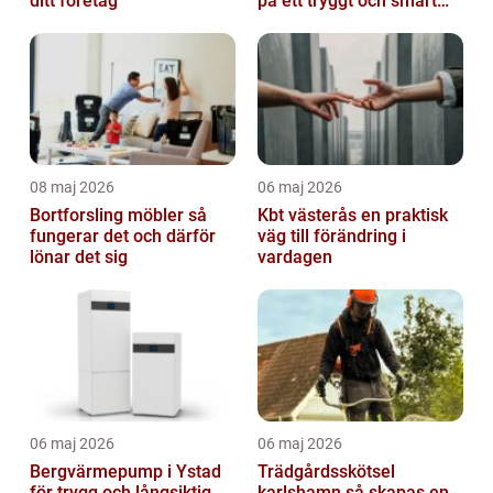
ditt företag
på ett tryggt och smart
sätt
08 maj 2026
06 maj 2026
Bortforsling möbler så
Kbt västerås en praktisk
fungerar det och därför
väg till förändring i
lönar det sig
vardagen
06 maj 2026
06 maj 2026
Bergvärmepump i Ystad
Trädgårdsskötsel
för trygg och långsiktig
karlshamn så skapas en