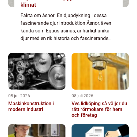
klimat
Fakta om åsnor: En djupdykning i dessa
fascinerande djur Introduktion Åsnor, även
kända som Equus asinus, är härligt unika
djur med en rik historia och fascinerande
egenskaper. I denna artikel kommer vi att
utforska fakta om åsnor ur olika perspektiv...
08 juli 2026
08 juli 2026
Maskinkonstruktion i
Vvs lidköping så väljer du
modern industri
rätt rörmokare för hem
och företag