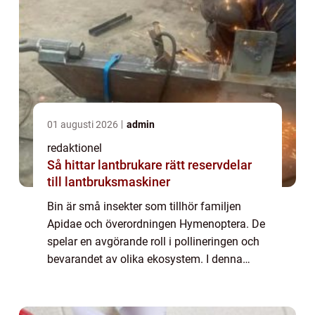
01 augusti 2026
admin
redaktionel
Så hittar lantbrukare rätt reservdelar
till lantbruksmaskiner
Bin är små insekter som tillhör familjen
Apidae och överordningen Hymenoptera. De
spelar en avgörande roll i pollineringen och
bevarandet av olika ekosystem. I denna
artikel kommer vi att utforska olika aspekter
av bin och ge en omfattande presentati...