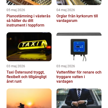
05 maj 2026
04 maj 2026
Pianostämning i västerås
Orglar från kyrkorum till
så håller du ditt
vardagsrum
instrument i toppform
03 maj 2026
03 maj 2026
Taxi Östersund tryggt,
Vattenfilter för renare och
flexibelt och tillgängligt
tryggare vatten i
året runt
vardagen