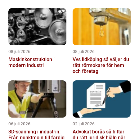
artikel kommer vi att utforska olika aspekter
av bin och ge en omfattande presentati...
08 juli 2026
08 juli 2026
Maskinkonstruktion i
Vvs lidköping så väljer du
modern industri
rätt rörmokare för hem
och företag
06 juli 2026
02 juli 2026
3D-scanning i industrin:
Advokat borås så hittar
Från punktmoln till färdig
du rätt juridisk hjälp när