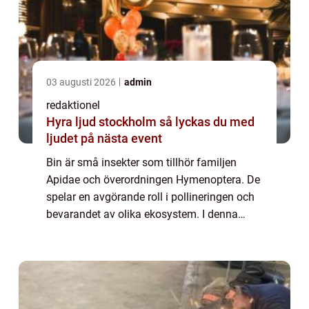
03 augusti 2026
admin
redaktionel
Hyra ljud stockholm så lyckas du med
ljudet på nästa event
Bin är små insekter som tillhör familjen
Apidae och överordningen Hymenoptera. De
spelar en avgörande roll i pollineringen och
bevarandet av olika ekosystem. I denna
artikel kommer vi att utforska olika aspekter
av bin och ge en omfattande presentati...