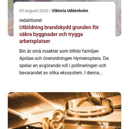
05 augusti 2026
Viktoria Uddenholm
redaktionel
Utbildning brandskydd grunden för
säkra byggnader och trygga
arbetsplatser
Bin är små insekter som tillhör familjen
Apidae och överordningen Hymenoptera. De
spelar en avgörande roll i pollineringen och
bevarandet av olika ekosystem. I denna
artikel kommer vi att utforska olika aspekter
av bin och ge en omfattande presentati...