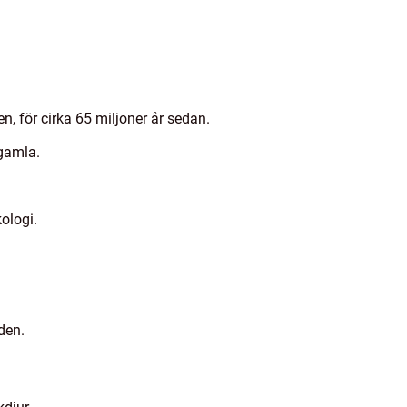
en, för cirka 65 miljoner år sedan.
 gamla.
kologi.
den.