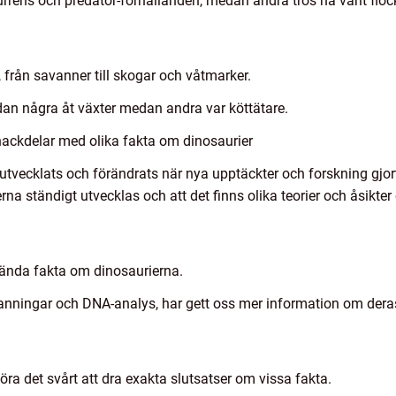
rrens och predator-förhållanden, medan andra tros ha varit flock
, från savanner till skogar och våtmarker.
an några åt växter medan andra var köttätare.
nackdelar med olika fakta om dinosaurier
tvecklats och förändrats när nya upptäckter och forskning gjort
a ständigt utvecklas och att det finns olika teorier och åsikter
okända fakta om dinosaurierna.
nningar och DNA-analys, har gett oss mer information om dera
öra det svårt att dra exakta slutsatser om vissa fakta.