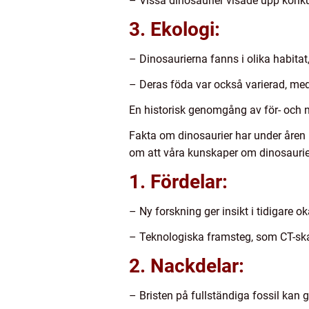
– Vissa dinosaurier visade upp konku
3. Ekologi:
– Dinosaurierna fanns i olika habitat
– Deras föda var också varierad, med
En historisk genomgång av för- och 
Fakta om dinosaurier har under åren u
om att våra kunskaper om dinosauriern
1. Fördelar:
– Ny forskning ger insikt i tidigare 
– Teknologiska framsteg, som CT-ska
2. Nackdelar:
– Bristen på fullständiga fossil kan g