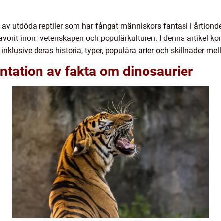
 av utdöda reptiler som har fångat människors fantasi i årtiond
favorit inom vetenskapen och populärkulturen. I denna artikel k
nklusive deras historia, typer, populära arter och skillnader mel
tation av fakta om dinosaurier