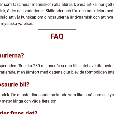
r som fascinerar människor i alla åldrar. Denna artikel har gett
orlek, ålder och variationer. Skillnader och för- och nackdelar me
a ihåg att vår kunskap om dinosaurierna är dynamisk och att nya 
mystiska varelser.
FAQ
aurierna?
perioden för cirka 230 miljoner år sedan till slutet av krita-perio
 varierade, men jämfört med dagens djur blev de förmodligen inte
saurie bli?
 storlek. De minsta dinosaurierna kunde vara lika små som en ky
0 meter långa och väga flera ton.
rier finns det?