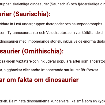
rupper: skalenliga dinosaurier (Saurischia) och fjäderskaliga din
rier (Saurischia):
vidare in i två undergrupper: theropoder och sauropodomorphs.
som Tyrannosaurus rex och Velociraptor, som var köttätande din
inosaurier med imponerande storlek, inklusive de enorma dipl
saurier (Ornithischia):
dsakligen växtätare och inkluderar populära arter som Tricerat
, piggbackar eller andra imponerande strukturer för försvar.
ar om fakta om dinosaurier
 storlek. De minsta dinosaurierna kunde vara lika små som en kyc