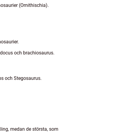
osaurier (Ornithischia).
osaurier.
odocus och brachiosaurus.
ops och Stegosaurus.
kling, medan de största, som