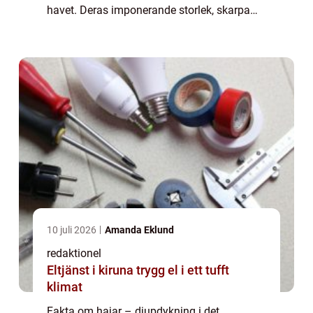
havet. Deras imponerande storlek, skarpa
tänder och ryktet som farliga rovdjur har
gjort dem till både en gåta och en skrämse...
10 juli 2026
Amanda Eklund
redaktionel
Eltjänst i kiruna trygg el i ett tufft
klimat
Fakta om hajar – djupdykning i det