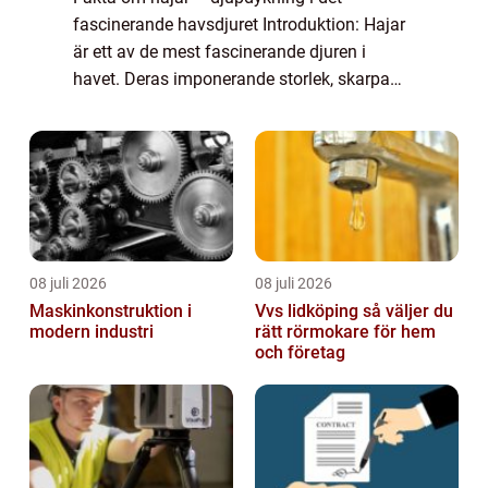
fascinerande havsdjuret Introduktion: Hajar
är ett av de mest fascinerande djuren i
havet. Deras imponerande storlek, skarpa
tänder och ryktet som farliga rovdjur har
gjort dem till både en gåta och en skrämse...
08 juli 2026
08 juli 2026
Maskinkonstruktion i
Vvs lidköping så väljer du
modern industri
rätt rörmokare för hem
och företag