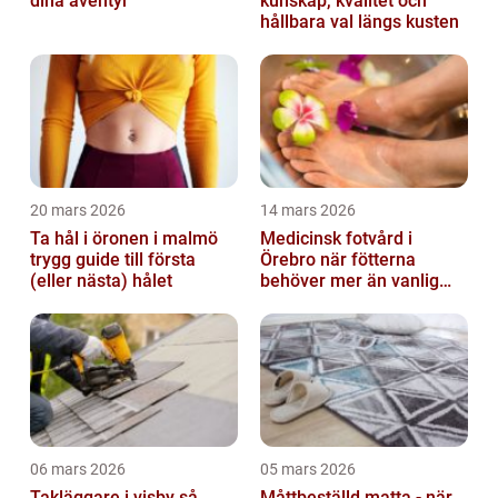
dina äventyr
kunskap, kvalitet och
hållbara val längs kusten
20 mars 2026
14 mars 2026
Ta hål i öronen i malmö
Medicinsk fotvård i
trygg guide till första
Örebro när fötterna
(eller nästa) hålet
behöver mer än vanlig
omvårdnad
06 mars 2026
05 mars 2026
Takläggare i visby så
Måttbeställd matta - när