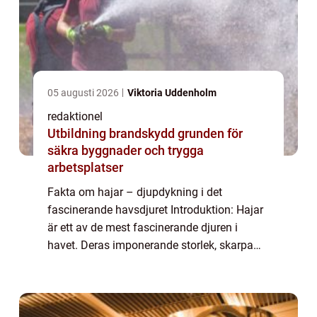
05 augusti 2026
Viktoria Uddenholm
redaktionel
Utbildning brandskydd grunden för
säkra byggnader och trygga
arbetsplatser
Fakta om hajar – djupdykning i det
fascinerande havsdjuret Introduktion: Hajar
är ett av de mest fascinerande djuren i
havet. Deras imponerande storlek, skarpa
tänder och ryktet som farliga rovdjur har
gjort dem till både en gåta och en skrämse...