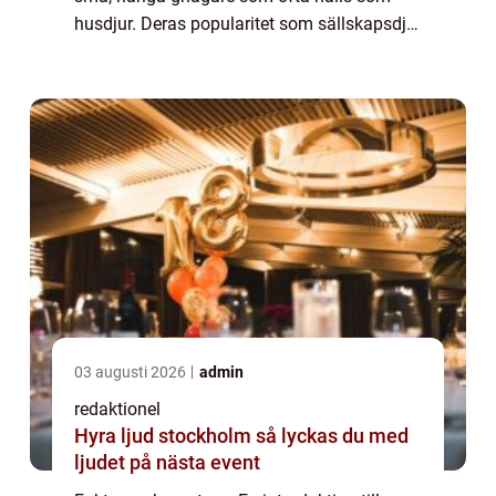
husdjur. Deras popularitet som sällskapsdjur
har ökat över tid, och de är nu bland de
vanligaste husdjuren. I denna artikel ...
03 augusti 2026
admin
redaktionel
Hyra ljud stockholm så lyckas du med
ljudet på nästa event