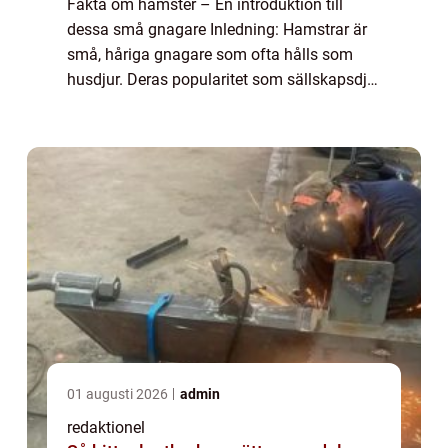
Fakta om hamster – En introduktion till
dessa små gnagare Inledning: Hamstrar är
små, håriga gnagare som ofta hålls som
husdjur. Deras popularitet som sällskapsdjur
har ökat över tid, och de är nu bland de
vanligaste husdjuren. I denna artikel ...
01 augusti 2026
admin
redaktionel