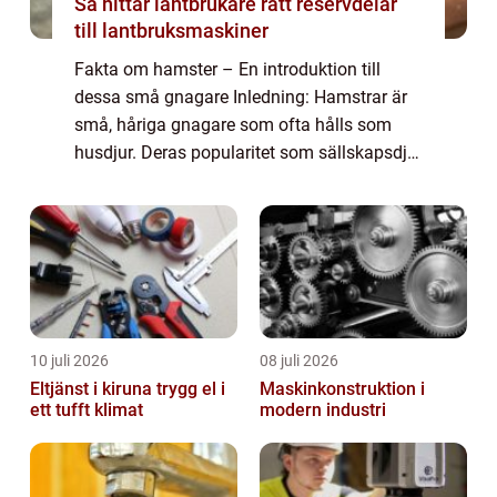
Så hittar lantbrukare rätt reservdelar
till lantbruksmaskiner
Fakta om hamster – En introduktion till
dessa små gnagare Inledning: Hamstrar är
små, håriga gnagare som ofta hålls som
husdjur. Deras popularitet som sällskapsdjur
har ökat över tid, och de är nu bland de
vanligaste husdjuren. I denna artikel ...
10 juli 2026
08 juli 2026
Eltjänst i kiruna trygg el i
Maskinkonstruktion i
ett tufft klimat
modern industri