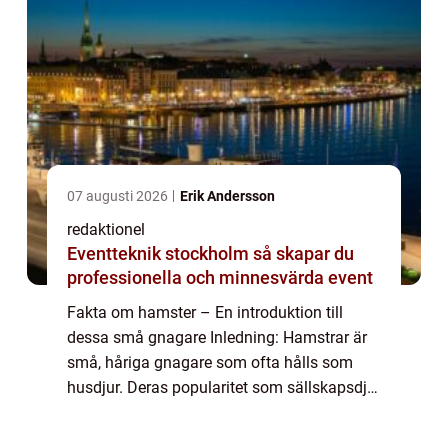
07 augusti 2026
Erik Andersson
redaktionel
Eventteknik stockholm så skapar du
professionella och minnesvärda event
Fakta om hamster – En introduktion till
dessa små gnagare Inledning: Hamstrar är
små, håriga gnagare som ofta hålls som
husdjur. Deras popularitet som sällskapsdjur
har ökat över tid, och de är nu bland de
vanligaste husdjuren. I denna artikel ...