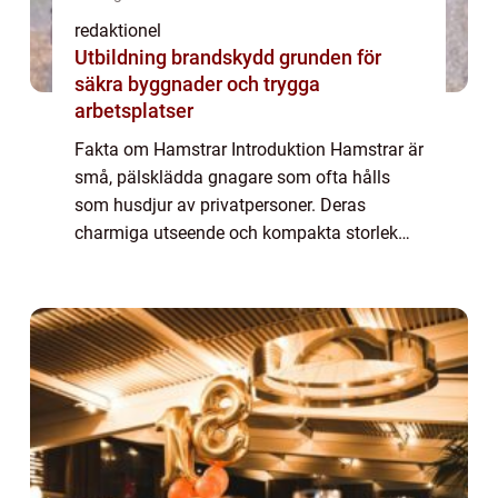
redaktionel
Utbildning brandskydd grunden för
säkra byggnader och trygga
arbetsplatser
Fakta om Hamstrar Introduktion Hamstrar är
små, pälsklädda gnagare som ofta hålls
som husdjur av privatpersoner. Deras
charmiga utseende och kompakta storlek
har gjort dem till populära sällskapsdjur
världen över. I denna artikel kommer vi att ge
en ...