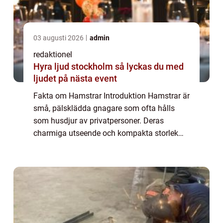
03 augusti 2026
admin
redaktionel
Hyra ljud stockholm så lyckas du med
ljudet på nästa event
Fakta om Hamstrar Introduktion Hamstrar är
små, pälsklädda gnagare som ofta hålls
som husdjur av privatpersoner. Deras
charmiga utseende och kompakta storlek
har gjort dem till populära sällskapsdjur
världen över. I denna artikel kommer vi att ge
en ...