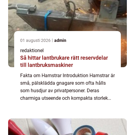
01 augusti 2026
admin
redaktionel
Så hittar lantbrukare rätt reservdelar
till lantbruksmaskiner
Fakta om Hamstrar Introduktion Hamstrar är
små, pälsklädda gnagare som ofta hålls
som husdjur av privatpersoner. Deras
charmiga utseende och kompakta storlek
har gjort dem till populära sällskapsdjur
världen över. I denna artikel kommer vi att ge
en ...