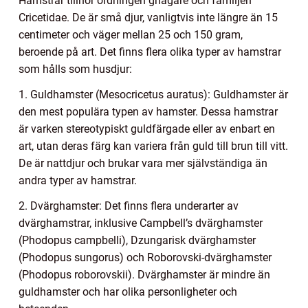
Hamstrar tillhör ordningen gnagare och familjen
Cricetidae. De är små djur, vanligtvis inte längre än 15
centimeter och väger mellan 25 och 150 gram,
beroende på art. Det finns flera olika typer av hamstrar
som hålls som husdjur:
1. Guldhamster (Mesocricetus auratus): Guldhamster är
den mest populära typen av hamster. Dessa hamstrar
är varken stereotypiskt guldfärgade eller av enbart en
art, utan deras färg kan variera från guld till brun till vitt.
De är nattdjur och brukar vara mer självständiga än
andra typer av hamstrar.
2. Dvärghamster: Det finns flera underarter av
dvärghamstrar, inklusive Campbell’s dvärghamster
(Phodopus campbelli), Dzungarisk dvärghamster
(Phodopus sungorus) och Roborovski-dvärghamster
(Phodopus roborovskii). Dvärghamster är mindre än
guldhamster och har olika personligheter och