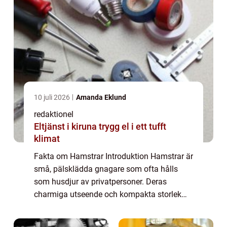
10 juli 2026
Amanda Eklund
redaktionel
Eltjänst i kiruna trygg el i ett tufft
klimat
Fakta om Hamstrar Introduktion Hamstrar är
små, pälsklädda gnagare som ofta hålls
som husdjur av privatpersoner. Deras
charmiga utseende och kompakta storlek
har gjort dem till populära sällskapsdjur
världen över. I denna artikel kommer vi att ge