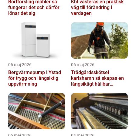
Bortforsling möbler så
Kbt västerås en praktisk
fungerar det och därför
väg till förändring i
lönar det sig
vardagen
06 maj 2026
06 maj 2026
Bergvärmepump i Ystad
Trädgårdsskötsel
för trygg och långsiktig
karlshamn så skapas en
uppvärmning
långsiktigt hållbar
trädgård
05 maj 2026
04 maj 2026