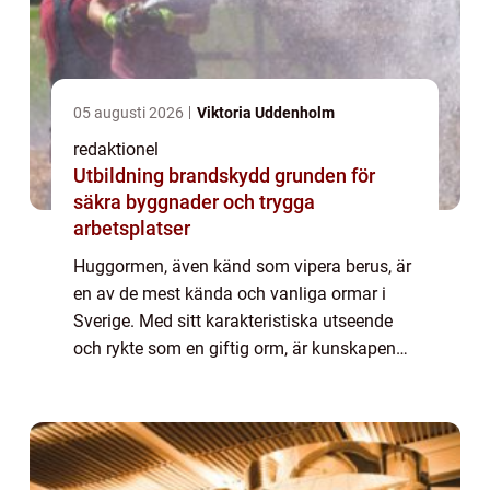
05 augusti 2026
Viktoria Uddenholm
redaktionel
Utbildning brandskydd grunden för
säkra byggnader och trygga
arbetsplatser
Huggormen, även känd som vipera berus, är
en av de mest kända och vanliga ormar i
Sverige. Med sitt karakteristiska utseende
och rykte som en giftig orm, är kunskapen
om fakta om huggorm väsentlig för alla
som bor eller vistas i dess naturliga habita...