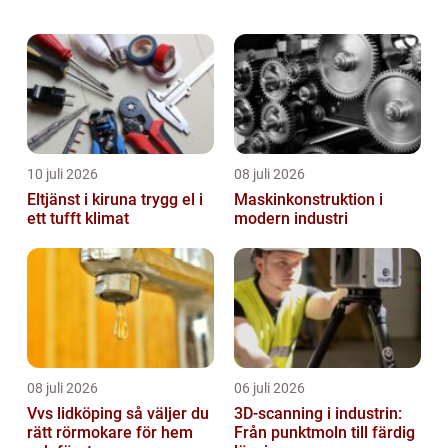
om fakta om huggorm väsentlig för alla
som bor eller vistas i dess naturliga habita...
10 juli 2026
08 juli 2026
Eltjänst i kiruna trygg el i
Maskinkonstruktion i
ett tufft klimat
modern industri
08 juli 2026
06 juli 2026
Vvs lidköping så väljer du
3D-scanning i industrin:
rätt rörmokare för hem
Från punktmoln till färdig