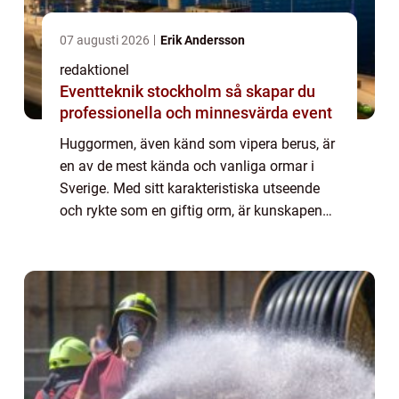
07 augusti 2026
Erik Andersson
redaktionel
Eventteknik stockholm så skapar du
professionella och minnesvärda event
Huggormen, även känd som vipera berus, är
en av de mest kända och vanliga ormar i
Sverige. Med sitt karakteristiska utseende
och rykte som en giftig orm, är kunskapen
om fakta om huggorm väsentlig för alla
som bor eller vistas i dess naturliga habita...