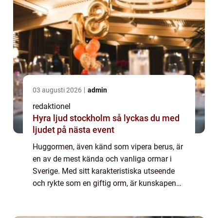
03 augusti 2026
admin
redaktionel
Hyra ljud stockholm så lyckas du med
ljudet på nästa event
Huggormen, även känd som vipera berus, är
en av de mest kända och vanliga ormar i
Sverige. Med sitt karakteristiska utseende
och rykte som en giftig orm, är kunskapen
om fakta om huggorm väsentlig för alla
som bor eller vistas i dess naturliga habita...