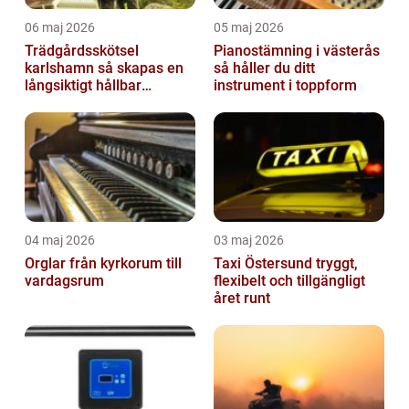
06 maj 2026
05 maj 2026
Trädgårdsskötsel
Pianostämning i västerås
karlshamn så skapas en
så håller du ditt
långsiktigt hållbar
instrument i toppform
trädgård
04 maj 2026
03 maj 2026
Orglar från kyrkorum till
Taxi Östersund tryggt,
vardagsrum
flexibelt och tillgängligt
året runt