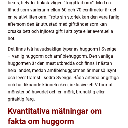
berus, betyder bokstavligen ”förgiftad orm”. Med en
längd som varierar mellan 60 och 70 centimeter är det
en relativt liten orm. Trots sin storlek kan den vara farlig,
eftersom den är utrustad med gifttänder som kan
orsaka bett och injicera gift i sitt byte eller eventuella
hot.
Det finns två huvudsakliga typer av huggorm i Sverige
– vanlig huggorm och amfibiehuggorm. Den vanliga
huggormen är den mest utbredda och finns i nästan
hela landet, medan amfibiehuggormen är mer sällsynt
och lever främst i södra Sverige. Båda arterna är giftiga
och har liknande kännetecken, inklusive ett V-format
mönster på huvudet och en mörk, brunaktig eller
gråaktig färg.
Kvantitativa mätningar om
fakta om huggorm