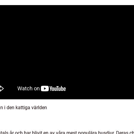
n i den kattiga världen
tals år och har blivit en av våra mest populära husdjur. Deras c