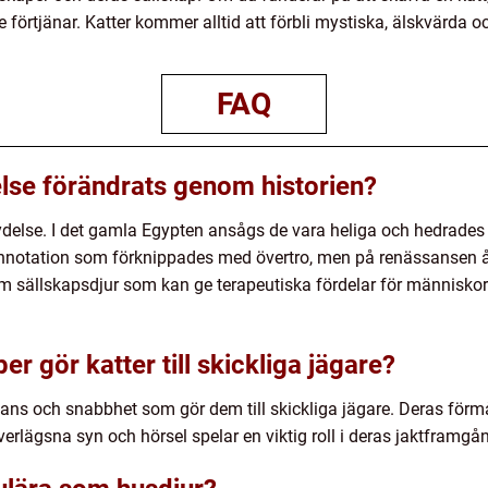
örtjänar. Katter kommer alltid att förbli mystiska, älskvärda o
FAQ
else förändrats genom historien?
etydelse. I det gamla Egypten ansågs de vara heliga och hedrades
nnotation som förknippades med övertro, men på renässansen å
om sällskapsdjur som kan ge terapeutiska fördelar för människo
r gör katter till skickliga jägare?
alans och snabbhet som gör dem till skickliga jägare. Deras förm
rlägsna syn och hörsel spelar en viktig roll i deras jaktframgå