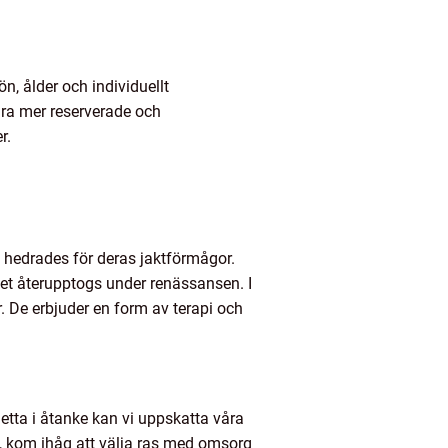
ön, ålder och individuellt
ra mer reserverade och
r.
h hedrades för deras jaktförmågor.
et återupptogs under renässansen. I
 De erbjuder en form av terapi och
detta i åtanke kan vi uppskatta våra
t, kom ihåg att välja ras med omsorg