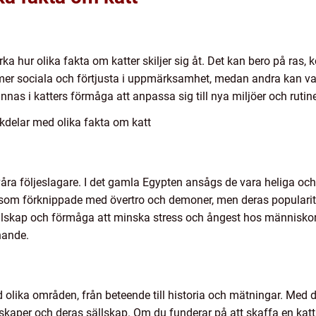
ka hur olika fakta om katter skiljer sig åt. Det kan bero på ras, k
mer sociala och förtjusta i uppmärksamhet, medan andra kan va
nnas i katters förmåga att anpassa sig till nya miljöer och rutine
kdelar med olika fakta om katt
våra följeslagare. I det gamla Egypten ansågs de vara heliga oc
som förknippade med övertro och demoner, men deras popularit
ällskap och förmåga att minska stress och ångest hos människor.
nande.
d olika områden, från beteende till historia och mätningar. Med 
skaper och deras sällskap. Om du funderar på att skaffa en kat