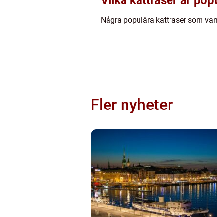
Vilka kattraser är po
Några populära kattraser som vanl
Fler nyheter