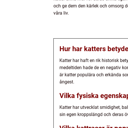
och ge dem den kärlek och omsorg de f
våra liv.
Hur har katters betyd
Katter har haft en rik historisk b
medeltiden hade de en negativ ko
är katter populära och erkända s
ångest.
Vilka fysiska egenskape
Katter har utvecklat smidighet, b
sin egen kroppslängd och deras öve