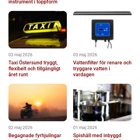
instrument i toppform
03 maj 2026
03 maj 2026
Taxi Östersund tryggt,
Vattenfilter för renare och
flexibelt och tillgängligt
tryggare vatten i
året runt
vardagen
02 maj 2026
01 maj 2026
Begagnade fyrhjulingar
Spishäll med inbyggd