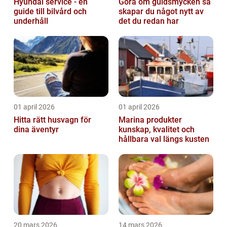
Hyundai service - en
Göra om guldsmycken så
guide till bilvård och
skapar du något nytt av
underhåll
det du redan har
01 april 2026
01 april 2026
Hitta rätt husvagn för
Marina produkter
dina äventyr
kunskap, kvalitet och
hållbara val längs kusten
20 mars 2026
14 mars 2026