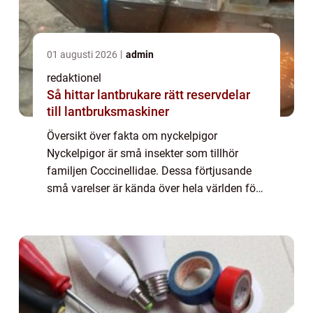
01 augusti 2026
admin
redaktionel
Så hittar lantbrukare rätt reservdelar
till lantbruksmaskiner
Översikt över fakta om nyckelpigor
Nyckelpigor är små insekter som tillhör
familjen Coccinellidae. Dessa förtjusande
små varelser är kända över hela världen för
sina prickiga ryggar och sin användbarhet
som skadedjursbekämpare. Det finns
hundratals o...