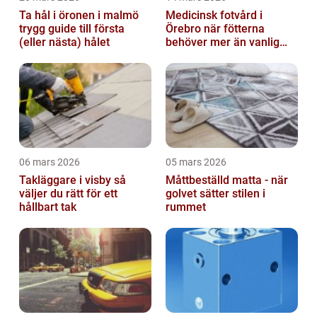
Ta hål i öronen i malmö
Medicinsk fotvård i
trygg guide till första
Örebro när fötterna
(eller nästa) hålet
behöver mer än vanlig
omvårdnad
06 mars 2026
05 mars 2026
Takläggare i visby så
Måttbeställd matta - när
väljer du rätt för ett
golvet sätter stilen i
hållbart tak
rummet