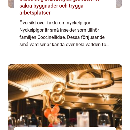
säkra byggnader och trygga
arbetsplatser
Översikt över fakta om nyckelpigor
Nyckelpigor är små insekter som tillhör
familjen Coccinellidae. Dessa förtjusande
små varelser är kända över hela världen för
sina prickiga ryggar och sin användbarhet
som skadedjursbekämpare. Det finns
hundratals o...