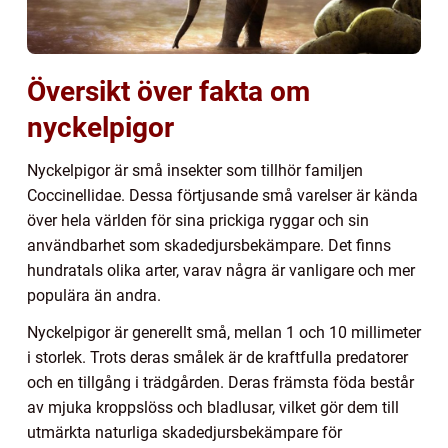
Översikt över fakta om
nyckelpigor
Nyckelpigor är små insekter som tillhör familjen
Coccinellidae. Dessa förtjusande små varelser är kända
över hela världen för sina prickiga ryggar och sin
användbarhet som skadedjursbekämpare. Det finns
hundratals olika arter, varav några är vanligare och mer
populära än andra.
Nyckelpigor är generellt små, mellan 1 och 10 millimeter
i storlek. Trots deras smålek är de kraftfulla predatorer
och en tillgång i trädgården. Deras främsta föda består
av mjuka kroppslöss och bladlusar, vilket gör dem till
utmärkta naturliga skadedjursbekämpare för