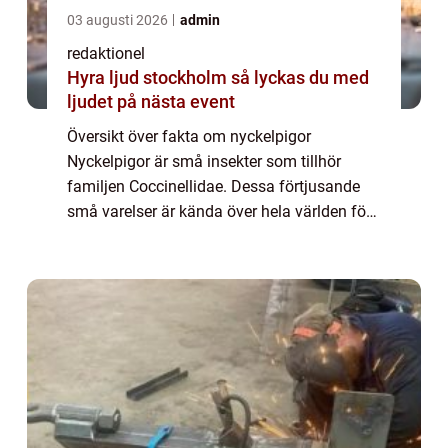
03 augusti 2026
admin
redaktionel
Hyra ljud stockholm så lyckas du med
ljudet på nästa event
Översikt över fakta om nyckelpigor
Nyckelpigor är små insekter som tillhör
familjen Coccinellidae. Dessa förtjusande
små varelser är kända över hela världen för
sina prickiga ryggar och sin användbarhet
som skadedjursbekämpare. Det finns
hundratals o...