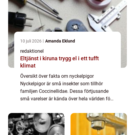
10 juli 2026
Amanda Eklund
redaktionel
Eltjänst i kiruna trygg el i ett tufft
klimat
Översikt över fakta om nyckelpigor
Nyckelpigor är små insekter som tillhör
familjen Coccinellidae. Dessa förtjusande
små varelser är kända över hela världen för
sina prickiga ryggar och sin användbarhet
som skadedjursbekämpare. Det finns
hundratals o...