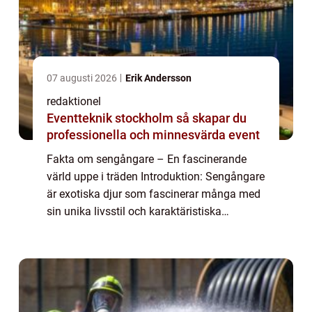
07 augusti 2026
Erik Andersson
redaktionel
Eventteknik stockholm så skapar du
professionella och minnesvärda event
Fakta om sengångare – En fascinerande
värld uppe i träden Introduktion: Sengångare
är exotiska djur som fascinerar många med
sin unika livsstil och karaktäristiska
utseende. Dessa lugna varelser, som tillhör
familjen Bradypodidae, lever huvudsa...