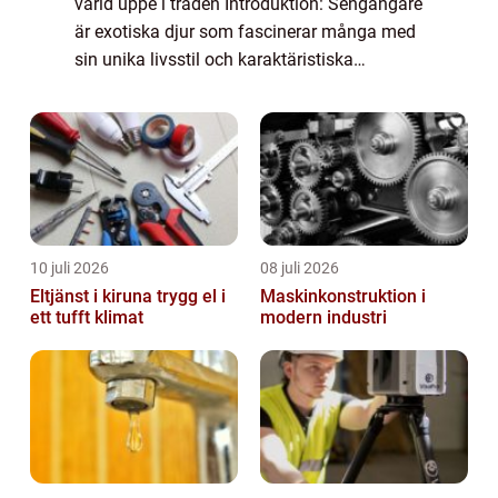
värld uppe i träden Introduktion: Sengångare
är exotiska djur som fascinerar många med
sin unika livsstil och karaktäristiska
utseende. Dessa lugna varelser, som tillhör
familjen Bradypodidae, lever huvudsa...
10 juli 2026
08 juli 2026
Eltjänst i kiruna trygg el i
Maskinkonstruktion i
ett tufft klimat
modern industri