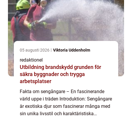
05 augusti 2026
Viktoria Uddenholm
redaktionel
Utbildning brandskydd grunden för
säkra byggnader och trygga
arbetsplatser
Fakta om sengångare – En fascinerande
värld uppe i träden Introduktion: Sengångare
är exotiska djur som fascinerar många med
sin unika livsstil och karaktäristiska
utseende. Dessa lugna varelser, som tillhör
familjen Bradypodidae, lever huvudsa...