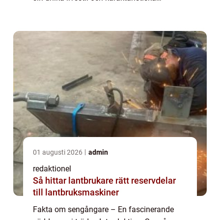
utseende. Dessa lugna varelser, som tillhör
familjen Bradypodidae, lever huvudsa...
01 augusti 2026
admin
redaktionel
Så hittar lantbrukare rätt reservdelar
till lantbruksmaskiner
Fakta om sengångare – En fascinerande