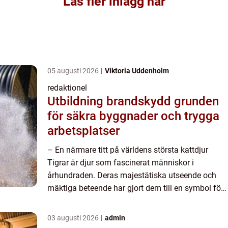
Läs fler inlägg här
05 augusti 2026
Viktoria Uddenholm
redaktionel
Utbildning brandskydd grunden
för säkra byggnader och trygga
arbetsplatser
– En närmare titt på världens största kattdjur
Tigrar är djur som fascinerat människor i
århundraden. Deras majestätiska utseende och
mäktiga beteende har gjort dem till en symbol för
styrka och skönhet. I denna artikel kommer vi att
utforska o...
03 augusti 2026
admin