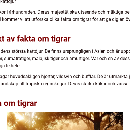
 kattdjur
kor i århundraden. Deras majestätiska utseende och mäktiga bet
l kommer vi att utforska olika fakta om tigrar för att ge dig en 
t av fakta om tigrar
rldens största kattdjur. De finns ursprungligen i Asien och är uppd
iger, sumatratiger, malajisk tiger och amurtiger. Var och en av de
a likheter.
agar huvudsakligen hjortar, vildsvin och bufflar. De är utmärkta j
andskap till tropiska regnskogar. Deras starka käkar och vassa t
a om tigrar