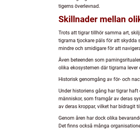
tigerns överlevnad.
Skillnader mellan oli
Trots att tigrar tillhör samma art, ski
tigrarna tjockare päls för att skydd
mindre och smidigare för att navige
Även beteenden som parningsritualer 
olika ekosystemen där tigrarna lever 
Historisk genomgång av för- och nack
Under historiens gång har tigrar haf
människor, som framgår av deras symb
av deras kroppar, vilket har bidragit 
Genom åren har dock olika bevarandep
Det finns också många organisationer 