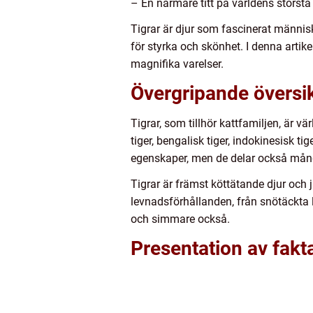
– En närmare titt på världens största
Tigrar är djur som fascinerat männis
för styrka och skönhet. I denna artike
magnifika varelser.
Övergripande översik
Tigrar, som tillhör kattfamiljen, är vä
tiger, bengalisk tiger, indokinesisk t
egenskaper, men de delar också mång
Tigrar är främst köttätande djur och j
levnadsförhållanden, från snötäckta l
och simmare också.
Presentation av fakt