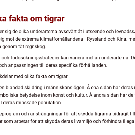
ka fakta om tigrar
ljer sig de olika underarterna avsevärt åt i utseende och levnadssä
a sig mot de extrema klimatförhållandena i Ryssland och Kina, m
ra genom tät regnskog.
och födosökningsstrategier kan variera mellan underarterna. Den
och anpassningen till deras specifika förhållanden.
delar med olika fakta om tigrar
t en blandad skildring i människans ögon. Å ena sidan har deras
oliska betydelse inom konst och kultur. Å andra sidan har de fä
till deras minskade population.
rogram och ansträngningar för att skydda tigrarna bidragit til
som arbetar för att skydda deras livsmiljö och förhindra illegal