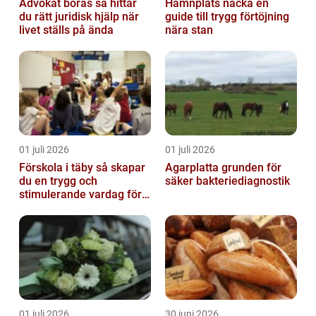
Advokat borås så hittar
Hamnplats nacka en
du rätt juridisk hjälp när
guide till trygg förtöjning
livet ställs på ända
nära stan
01 juli 2026
01 juli 2026
Förskola i täby så skapar
Agarplatta grunden för
du en trygg och
säker bakteriediagnostik
stimulerande vardag för
ditt barn
01 juli 2026
30 juni 2026