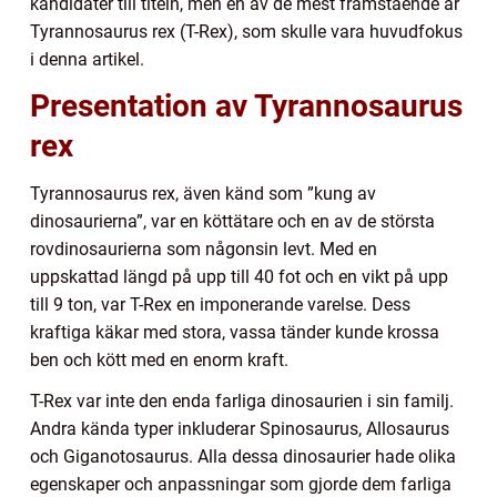
kandidater till titeln, men en av de mest framstående är
Tyrannosaurus rex (T-Rex), som skulle vara huvudfokus
i denna artikel.
Presentation av Tyrannosaurus
rex
Tyrannosaurus rex, även känd som ”kung av
dinosaurierna”, var en köttätare och en av de största
rovdinosaurierna som någonsin levt. Med en
uppskattad längd på upp till 40 fot och en vikt på upp
till 9 ton, var T-Rex en imponerande varelse. Dess
kraftiga käkar med stora, vassa tänder kunde krossa
ben och kött med en enorm kraft.
T-Rex var inte den enda farliga dinosaurien i sin familj.
Andra kända typer inkluderar Spinosaurus, Allosaurus
och Giganotosaurus. Alla dessa dinosaurier hade olika
egenskaper och anpassningar som gjorde dem farliga