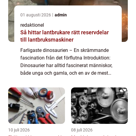
01 augusti 2026
admin
redaktionel
Så hittar lantbrukare rätt reservdelar
till lantbruksmaskiner
Farligaste dinosaurien – En skrämmande
fascination från det förflutna Introduktion:
Dinosaurier har alltid fascinerat människor,
både unga och gamla, och en av de mest
spännande aspekterna är att upptäcka
vilken dinosaurie som var den farligast...
10 juli 2026
08 juli 2026