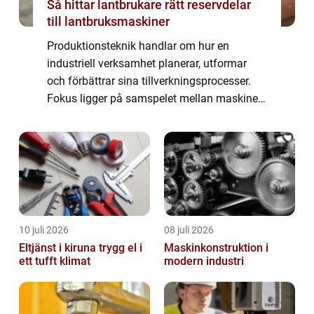
Så hittar lantbrukare rätt reservdelar
till lantbruksmaskiner
Produktionsteknik handlar om hur en
industriell verksamhet planerar, utformar
och förbättrar sina tillverkningsprocesser.
Fokus ligger på samspelet mellan maskiner,
materialflöden, människor och styrsystem.
När alla del...
10 juli 2026
08 juli 2026
Eltjänst i kiruna trygg el i
Maskinkonstruktion i
ett tufft klimat
modern industri