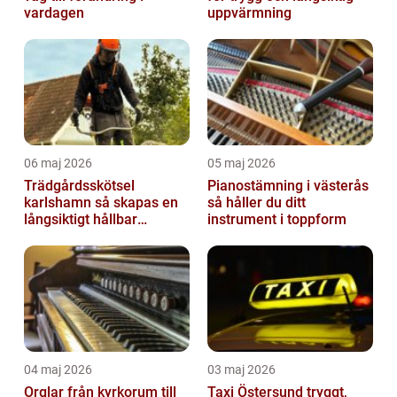
vardagen
uppvärmning
06 maj 2026
05 maj 2026
Trädgårdsskötsel
Pianostämning i västerås
karlshamn så skapas en
så håller du ditt
långsiktigt hållbar
instrument i toppform
trädgård
04 maj 2026
03 maj 2026
Orglar från kyrkorum till
Taxi Östersund tryggt,