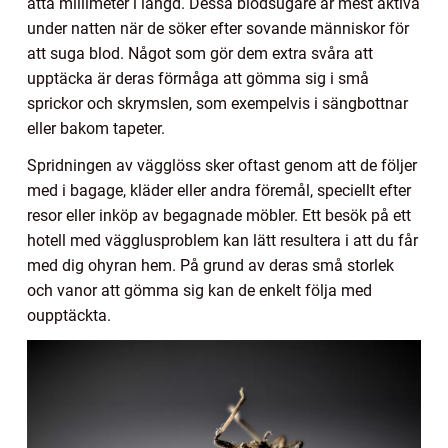
åtta millimeter i längd. Dessa blodsugare är mest aktiva
under natten när de söker efter sovande människor för
att suga blod. Något som gör dem extra svåra att
upptäcka är deras förmåga att gömma sig i små
sprickor och skrymslen, som exempelvis i sängbottnar
eller bakom tapeter.
Spridningen av vägglöss sker oftast genom att de följer
med i bagage, kläder eller andra föremål, speciellt efter
resor eller inköp av begagnade möbler. Ett besök på ett
hotell med vägglusproblem kan lätt resultera i att du får
med dig ohyran hem. På grund av deras små storlek
och vanor att gömma sig kan de enkelt följa med
oupptäckta.