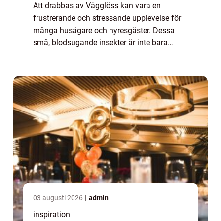
Att drabbas av Vägglöss kan vara en
frustrerande och stressande upplevelse för
många husägare och hyresgäster. Dessa
små, blodsugande insekter är inte bara
svåra att upptäcka utan även besv&au...
03 augusti 2026
admin
inspiration