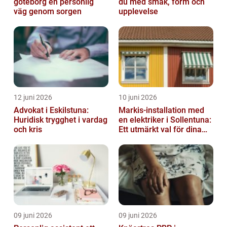
göteborg en personlig
du med smak, form och
väg genom sorgen
upplevelse
12 juni 2026
10 juni 2026
Advokat i Eskilstuna:
Markis-installation med
Huridisk trygghet i vardag
en elektriker i Sollentuna:
och kris
Ett utmärkt val för dina
elbehov
09 juni 2026
09 juni 2026