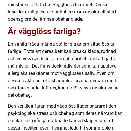
misstänker att du har vägglöss i hemmet. Dessa
insekter multiplicerar snabbt och kan orsaka ett stort
obehag om de lämnas obehandlade.
Är vägglöss farliga?
En vanlig fråga många ställer sig är om vägglöss är
farliga. Trots att deras bett kan orsaka klåda, rodnad
och en viss svullnad, är de i allmänhet inte farliga för
människor. Det finns dock individer som kan uppleva
allergiska reaktioner mot vägglusens saliv. Även om
dessa reaktioner oftast är milda och hanterbara med
over-the-counter krämer, kan de för vissa orsaka en hel
del obehag.
Den verkliga faran med vägglöss ligger snarare i den
psykologiska stress och obehag som deras närvaro kan
orsaka. För många drabbade kan vetskapen om att
dessa insekter lever i hemmet leda till sömnproblem