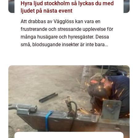
Hyra ljud stockholm så lyckas du med
ljudet på nästa event
Att drabbas av Vägglöss kan vara en
frustrerande och stressande upplevelse för
många husägare och hyresgäster. Dessa
små, blodsugande insekter är inte bara
svåra att upptäcka utan även besv&au...