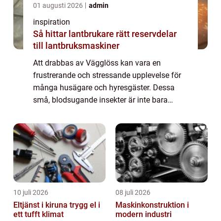
01 augusti 2026
admin
inspiration
Så hittar lantbrukare rätt reservdelar
till lantbruksmaskiner
Att drabbas av Vägglöss kan vara en
frustrerande och stressande upplevelse för
många husägare och hyresgäster. Dessa
små, blodsugande insekter är inte bara
svåra att upptäcka utan även besv&au...
10 juli 2026
08 juli 2026
Eltjänst i kiruna trygg el i
Maskinkonstruktion i
ett tufft klimat
modern industri