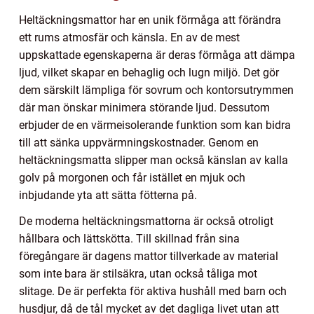
Heltäckningsmattor har en unik förmåga att förändra
ett rums atmosfär och känsla. En av de mest
uppskattade egenskaperna är deras förmåga att dämpa
ljud, vilket skapar en behaglig och lugn miljö. Det gör
dem särskilt lämpliga för sovrum och kontorsutrymmen
där man önskar minimera störande ljud. Dessutom
erbjuder de en värmeisolerande funktion som kan bidra
till att sänka uppvärmningskostnader. Genom en
heltäckningsmatta slipper man också känslan av kalla
golv på morgonen och får istället en mjuk och
inbjudande yta att sätta fötterna på.
De moderna heltäckningsmattorna är också otroligt
hållbara och lättskötta. Till skillnad från sina
föregångare är dagens mattor tillverkade av material
som inte bara är stilsäkra, utan också tåliga mot
slitage. De är perfekta för aktiva hushåll med barn och
husdjur, då de tål mycket av det dagliga livet utan att