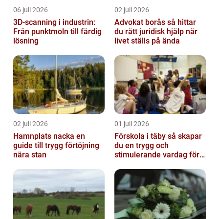
06 juli 2026
02 juli 2026
3D-scanning i industrin:
Advokat borås så hittar
Från punktmoln till färdig
du rätt juridisk hjälp när
lösning
livet ställs på ända
02 juli 2026
01 juli 2026
Hamnplats nacka en
Förskola i täby så skapar
guide till trygg förtöjning
du en trygg och
nära stan
stimulerande vardag för
ditt barn