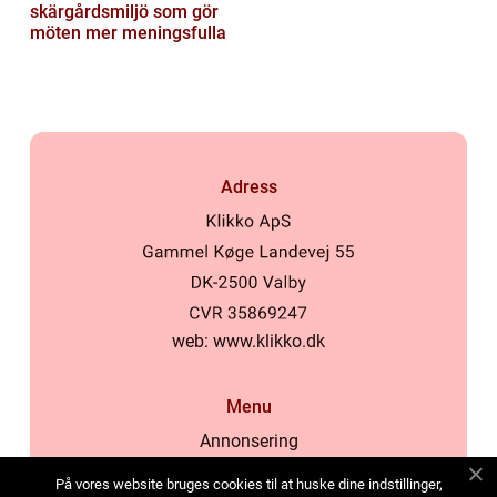
skärgårdsmiljö som gör
möten mer meningsfulla
Adress
web:
www.klikko.dk
Menu
Annonsering
Om oss
På vores website bruges cookies til at huske dine indstillinger,