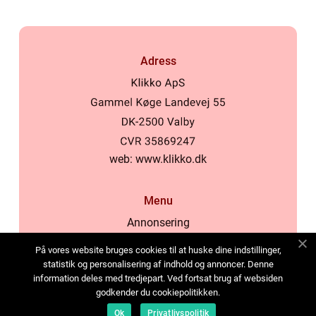
Adress
web:
www.klikko.dk
Menu
Annonsering
Om oss
På vores website bruges cookies til at huske dine indstillinger,
Cookies
statistik og personalisering af indhold og annoncer. Denne
information deles med tredjepart. Ved fortsat brug af websiden
Kontakta oss
godkender du cookiepolitikken.
Sitemap
Ok
Privatlivspolitik