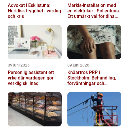
Advokat i Eskilstuna:
Markis-installation med
Huridisk trygghet i vardag
en elektriker i Sollentuna:
och kris
Ett utmärkt val för dina
elbehov
09 juni 2026
09 juni 2026
Personlig assistent ett
Knäartros PRP i
yrke där vardagen gör
Stockholm: Behandling,
verklig skillnad
förväntningar och
möjligheter