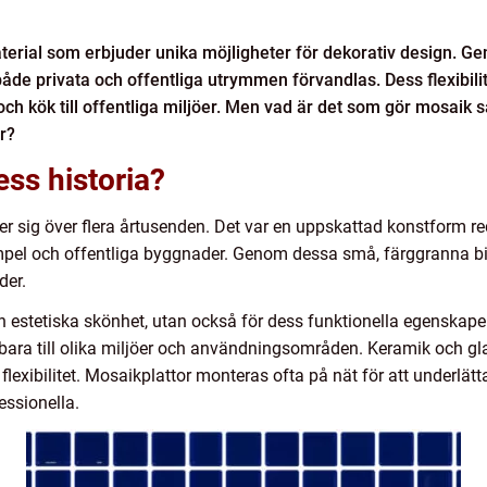
erial som erbjuder unika möjligheter för dekorativ design. G
både privata och offentliga utrymmen förvandlas. Dess flexibilit
 och kök till offentliga miljöer. Men vad är det som gör mosaik s
r?
ss historia?
r sig över flera årtusenden. Det var en uppskattad konstform r
tempel och offentliga byggnader. Genom dessa små, färggranna b
der.
 estetiska skönhet, utan också för dess funktionella egenskaper.
bara till olika miljöer och användningsområden. Keramik och gl
flexibilitet. Mosaikplattor monteras ofta på nät för att underlätt
essionella.