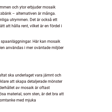
rymmen och ytor erbjuder mosaik
ksbänk – alternativen är många.
nliga utrymmen. Det är också ett
att hålla rent, vilket är en fördel i
ch spaanläggningar. Här kan mosaik
den användas i mer oväntade miljöer
ultat ska underlaget vara jämnt och
klare att skapa detaljerade mönster
erhållet av mosaik är oftast
ösa material, som sten, är det bra att
ra omtanke med mjuka