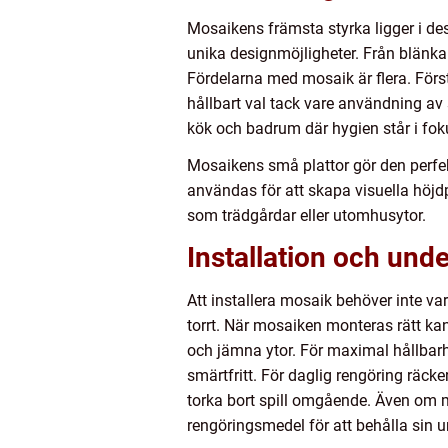
Mosaikens främsta styrka ligger i d
unika designmöjligheter. Från blänk
Fördelarna med mosaik är flera. Förs
hållbart val tack vare användning av s
kök och badrum där hygien står i fok
Mosaikens små plattor gör den perfek
användas för att skapa visuella höj
som trädgårdar eller utomhusytor.
Installation och unde
Att installera mosaik behöver inte va
torrt. När mosaiken monteras rätt ka
och jämna ytor. För maximal hållbar
smärtfritt. För daglig rengöring räcke
torka bort spill omgående. Även om m
rengöringsmedel för att behålla sin ur