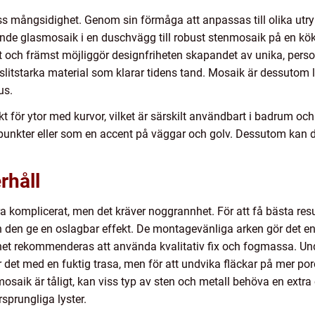
ess mångsidighet. Genom sin förmåga att anpassas till olika ut
ande glasmosaik i en duschvägg till robust stenmosaik på en kö
t och främst möjliggör designfriheten skapandet av unika, perso
litstarka material som klarar tidens tand. Mosaik är dessutom lätt 
us.
t för ytor med kurvor, vilket är särskilt användbart i badrum o
dpunkter eller som en accent på väggar och golv. Dessutom kan 
rhåll
ra komplicerat, men det kräver noggrannhet. För att få bästa res
n den ge en oslagbar effekt. De montagevänliga arken gör det en
het rekommenderas att använda kvalitativ fix och fogmassa. Und
r det med en fuktig trasa, men för att undvika fläckar på mer por
osaik är tåligt, kan viss typ av sten och metall behöva en ext
sprungliga lyster.