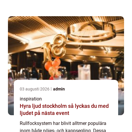
varierande vindförhållanden. Men vad är
egentligen en...
03 augusti 2026
admin
inspiration
Hyra ljud stockholm så lyckas du med
ljudet på nästa event
Rullfocksystem har blivit alltmer populära
inom både nöjes- och kappsegling. Dessa